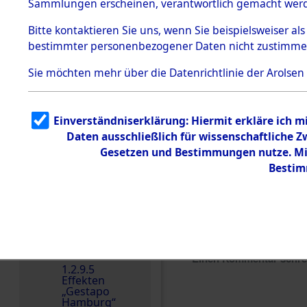
dem KZ
Sammlungen erscheinen, verantwortlich gemacht wer
Dachau
Bitte
kontaktieren
Sie uns, wenn Sie beispielsweiser al
1.2.9.2
Effekten aus
bestimmter personenbezogener Daten nicht zustimme
dem KZ
Dachau,
Sie möchten mehr über die Datenrichtlinie der Arolsen
Bayerisches
Landesentsch
ädigungsamt
1.2.9.3
Einverständniserklärung: Hiermit erkläre ich 
Effekten aus
Daten ausschließlich für wissenschaftliche
dem KZ
Neuengamm
Gesetzen und Bestimmungen nutze. Mir
e
Bestim
Dokument
e
1.2.9.4
Effekten nicht
identifizierter
Eigentümer
Einen Kommentar schr
1.2.9.5
Effekten
„Gestapo
Hamburg“