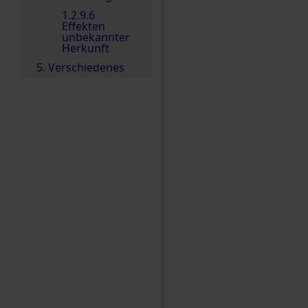
1.2.9.6
Effekten
unbekannter
Herkunft
5. Verschiedenes