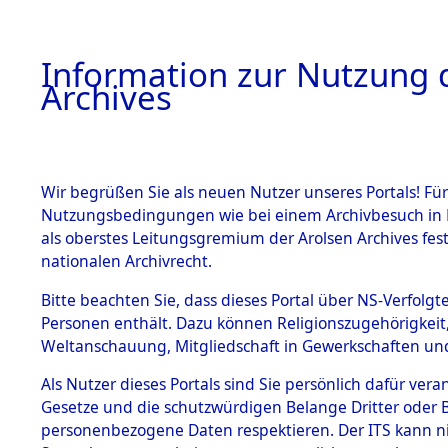
Information zur Nutzung d
Archives
HOME
BESTANDSBESCHREIBUNG
ARCHIVAL
Wir begrüßen Sie als neuen Nutzer unseres Portals! Für
Nutzungsbedingungen wie bei einem Archivbesuch in B
als oberstes Leitungsgremium der Arolsen Archives f
BESTÄNDE
0003 (108
nationalen Archivrecht.
1.
Bitte beachten Sie, dass dieses Portal über NS-Verfolgte
Inhaftierungsdoku
Personen enthält. Dazu können Religionszugehörigkeit,
mente
Weltanschauung, Mitgliedschaft in Gewerkschaften und 
1.2.9 Beim ITS
verwahrte
Als Nutzer dieses Portals sind Sie persönlich dafür vera
Effekten
Gesetze und die schutzwürdigen Belange Dritter oder B
1.2.9.1
personenbezogene Daten respektieren. Der ITS kann nic
Effekten aus