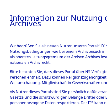
Information zur Nutzung d
Archives
HOME
BESTANDSBESCHREIBUNG
ARCHIVAL
Wir begrüßen Sie als neuen Nutzer unseres Portals! Für
Nutzungsbedingungen wie bei einem Archivbesuch in B
als oberstes Leitungsgremium der Arolsen Archives f
BESTÄNDE
0003 (108
nationalen Archivrecht.
1.
Bitte beachten Sie, dass dieses Portal über NS-Verfolgte
Inhaftierungsdoku
Personen enthält. Dazu können Religionszugehörigkeit,
mente
Weltanschauung, Mitgliedschaft in Gewerkschaften und 
1.2.9 Beim ITS
verwahrte
Als Nutzer dieses Portals sind Sie persönlich dafür vera
Effekten
Gesetze und die schutzwürdigen Belange Dritter oder B
1.2.9.1
personenbezogene Daten respektieren. Der ITS kann nic
Effekten aus