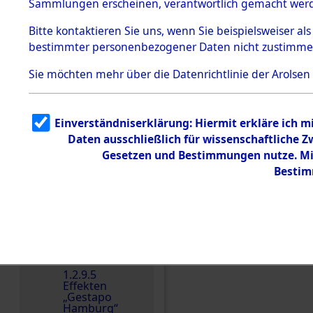
dem KZ
Sammlungen erscheinen, verantwortlich gemacht wer
Dachau
Bitte
kontaktieren
Sie uns, wenn Sie beispielsweiser al
1.2.9.2
Effekten aus
bestimmter personenbezogener Daten nicht zustimme
dem KZ
Dachau,
Sie möchten mehr über die Datenrichtlinie der Arolsen
Bayerisches
Landesentsch
ädigungsamt
1.2.9.3
Einverständniserklärung: Hiermit erkläre ich 
Effekten aus
Daten ausschließlich für wissenschaftliche
dem KZ
Einen Kommentar schr
Neuengamm
Gesetzen und Bestimmungen nutze. Mir
e
Bestim
Dokument
e
1.2.9.4
Effekten nicht
identifizierter
Eigentümer
1.2.9.5
Effekten
„Gestapo
Hamburg“