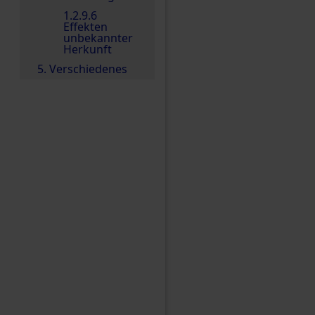
1.2.9.6
Effekten
unbekannter
Herkunft
5. Verschiedenes