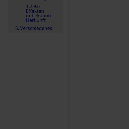
1.2.9.6
Effekten
unbekannter
Herkunft
5. Verschiedenes