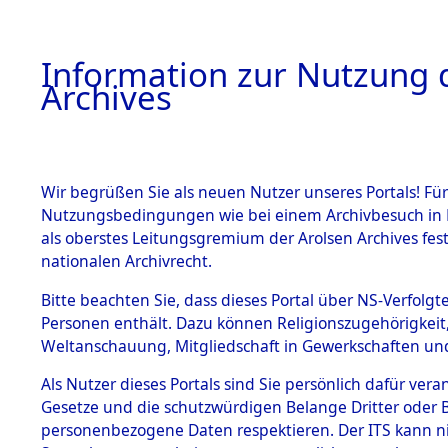
Information zur Nutzung d
Archives
HOME
BESTANDSBESCHREIBUNG
ARCHIVAL
Wir begrüßen Sie als neuen Nutzer unseres Portals! Für
Nutzungsbedingungen wie bei einem Archivbesuch in B
als oberstes Leitungsgremium der Arolsen Archives f
BESTÄNDE
0001 (108
nationalen Archivrecht.
1.
Bitte beachten Sie, dass dieses Portal über NS-Verfolgte
Inhaftierungsdoku
Personen enthält. Dazu können Religionszugehörigkeit,
mente
Weltanschauung, Mitgliedschaft in Gewerkschaften und 
1.2.9 Beim ITS
verwahrte
Als Nutzer dieses Portals sind Sie persönlich dafür vera
Effekten
Gesetze und die schutzwürdigen Belange Dritter oder B
1.2.9.1
personenbezogene Daten respektieren. Der ITS kann nic
Effekten aus