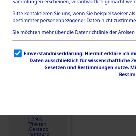
dem KZ
Sammlungen erscheinen, verantwortlich gemacht wer
Dachau
Bitte
kontaktieren
Sie uns, wenn Sie beispielsweiser al
1.2.9.2
Effekten aus
bestimmter personenbezogener Daten nicht zustimme
dem KZ
Dachau,
Sie möchten mehr über die Datenrichtlinie der Arolsen
Bayerisches
Landesentsch
ädigungsamt
1.2.9.3
Einverständniserklärung: Hiermit erkläre ich 
Effekten aus
Daten ausschließlich für wissenschaftliche
dem KZ
Einen Kommentar schr
Neuengamm
Gesetzen und Bestimmungen nutze. Mir
e
Bestim
Dokument
e
1.2.9.4
Effekten nicht
identifizierter
Eigentümer
1.2.9.5
Effekten
„Gestapo
Hamburg“