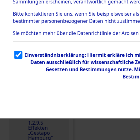
dem KZ
Sammlungen erscheinen, verantwortlich gemacht wer
Dachau
Bitte
kontaktieren
Sie uns, wenn Sie beispielsweiser al
1.2.9.2
Effekten aus
bestimmter personenbezogener Daten nicht zustimme
dem KZ
Dachau,
Sie möchten mehr über die Datenrichtlinie der Arolsen
Bayerisches
Landesentsch
ädigungsamt
1.2.9.3
Einverständniserklärung: Hiermit erkläre ich 
Effekten aus
Daten ausschließlich für wissenschaftliche
dem KZ
Einen Kommentar schr
Neuengamm
Gesetzen und Bestimmungen nutze. Mir
e
Bestim
Dokument
e
1.2.9.4
Effekten nicht
identifizierter
Eigentümer
1.2.9.5
Effekten
„Gestapo
Hamburg“