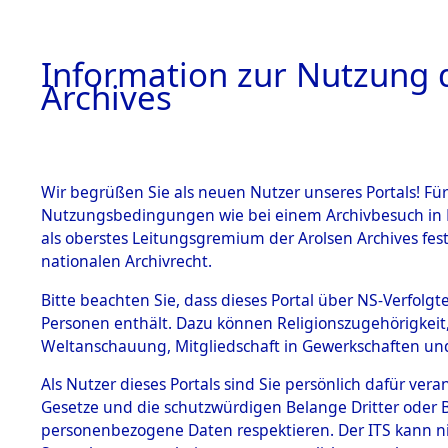
Information zur Nutzung d
Archives
HOME
BESTANDSBESCHREIBUNG
ARCHIVAL
Wir begrüßen Sie als neuen Nutzer unseres Portals! Für
Nutzungsbedingungen wie bei einem Archivbesuch in B
als oberstes Leitungsgremium der Arolsen Archives f
BESTÄNDE
0003 (108
nationalen Archivrecht.
1.
Bitte beachten Sie, dass dieses Portal über NS-Verfolgte
Inhaftierungsdoku
Personen enthält. Dazu können Religionszugehörigkeit,
mente
Weltanschauung, Mitgliedschaft in Gewerkschaften und 
1.2.9 Beim ITS
verwahrte
Als Nutzer dieses Portals sind Sie persönlich dafür vera
Effekten
Gesetze und die schutzwürdigen Belange Dritter oder B
1.2.9.1
personenbezogene Daten respektieren. Der ITS kann nic
Effekten aus