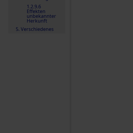
1.2.9.6
Effekten
unbekannter
Herkunft
5. Verschiedenes