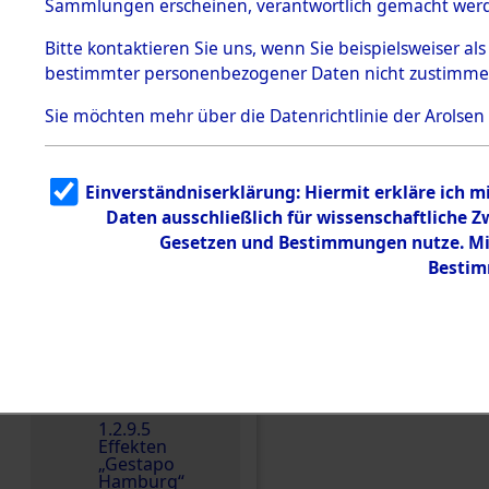
dem KZ
Sammlungen erscheinen, verantwortlich gemacht wer
Dachau
Bitte
kontaktieren
Sie uns, wenn Sie beispielsweiser al
1.2.9.2
Effekten aus
bestimmter personenbezogener Daten nicht zustimme
dem KZ
Dachau,
Sie möchten mehr über die Datenrichtlinie der Arolsen
Bayerisches
Landesentsch
ädigungsamt
1.2.9.3
Einverständniserklärung: Hiermit erkläre ich 
Effekten aus
Daten ausschließlich für wissenschaftliche
dem KZ
Einen Kommentar schr
Neuengamm
Gesetzen und Bestimmungen nutze. Mir
e
Bestim
Dokument
e
1.2.9.4
Effekten nicht
identifizierter
Eigentümer
1.2.9.5
Effekten
„Gestapo
Hamburg“