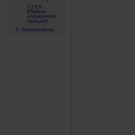
1.2.9.6
Effekten
unbekannter
Herkunft
5. Verschiedenes