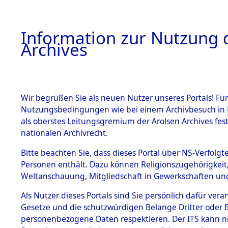
Information zur Nutzung d
Archives
HOME
BESTANDSBESCHREIBUNG
ARCHIVAL
Wir begrüßen Sie als neuen Nutzer unseres Portals! Für
Nutzungsbedingungen wie bei einem Archivbesuch in B
als oberstes Leitungsgremium der Arolsen Archives f
BESTÄNDE
0002 (108
nationalen Archivrecht.
1.
Bitte beachten Sie, dass dieses Portal über NS-Verfolgte
Inhaftierungsdoku
Personen enthält. Dazu können Religionszugehörigkeit,
mente
Weltanschauung, Mitgliedschaft in Gewerkschaften und 
1.2.9 Beim ITS
verwahrte
Als Nutzer dieses Portals sind Sie persönlich dafür vera
Effekten
Gesetze und die schutzwürdigen Belange Dritter oder B
1.2.9.1
personenbezogene Daten respektieren. Der ITS kann nic
Effekten aus