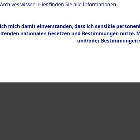
Bestand
 Archives wissen.
Hier
finden Sie alle Informationen.
Dokumente
 ich mich damit einverstanden, dass ich sensible persone
tenden nationalen Gesetzen und Bestimmungen nutze. Mir
und/oder Bestimmungen st
eiben →
0003 (108006720)