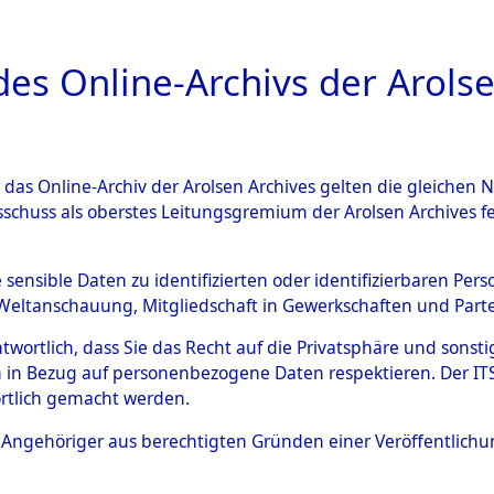
a
A
es Online-Archivs der Arolse
DIGITAL COLLEC
r das Online-Archiv der Arolsen Archives gelten die gleiche
ESCHREIBUNG
ARCHIVALE
ÜBERSICHT
BILD
sschuss als oberstes Leitungsgremium der Arolsen Archives 
006720)
e sensible Daten zu identifizierten oder identifizierbaren Pe
Weltanschauung, Mitgliedschaft in Gewerkschaften und Partei
antwortlich, dass Sie das Recht auf die Privatsphäre und sons
0003 (108006720)
 in Bezug auf personenbezogene Daten respektieren. Der ITS k
rtlich gemacht werden.
Person
HEHAM, A
ls Angehöriger aus berechtigten Gründen einer Veröffentlic