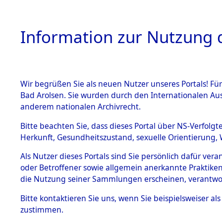
Information zur Nutzung d
Wir begrüßen Sie als neuen Nutzer unseres Portals! Fü
HOME
BESTANDSB
Bad Arolsen. Sie wurden durch den Internationalen Au
anderem nationalen Archivrecht.
BESTÄNDE
0003 (108
Bitte beachten Sie, dass dieses Portal über NS-Verfolgt
Herkunft, Gesundheitszustand, sexuelle Orientierung, 
1.
Inhaftierungsdoku
Als Nutzer dieses Portals sind Sie persönlich dafür ver
mente
oder Betroffener sowie allgemein anerkannte Praktiken
1.2.9 Beim ITS
die Nutzung seiner Sammlungen erscheinen, verantwo
verwahrte
Effekten
Bitte
kontaktieren
Sie uns, wenn Sie beispielsweiser a
1.2.9.1
zustimmen.
Effekten aus