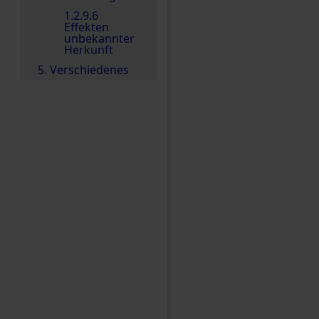
1.2.9.6
Effekten
unbekannter
Herkunft
5. Verschiedenes