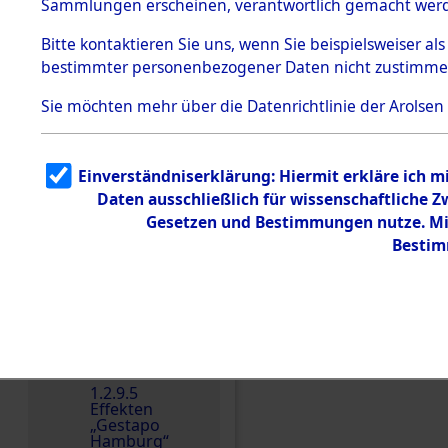
dem KZ
Sammlungen erscheinen, verantwortlich gemacht wer
Dachau
Bitte
kontaktieren
Sie uns, wenn Sie beispielsweiser al
1.2.9.2
Effekten aus
bestimmter personenbezogener Daten nicht zustimme
dem KZ
Dachau,
Sie möchten mehr über die Datenrichtlinie der Arolsen
Bayerisches
Landesentsch
ädigungsamt
1.2.9.3
Einverständniserklärung: Hiermit erkläre ich 
Effekten aus
Daten ausschließlich für wissenschaftliche
dem KZ
Neuengamm
Gesetzen und Bestimmungen nutze. Mir
e
Einen Kommentar schr
Bestim
Dokument
e
1.2.9.4
Effekten nicht
identifizierter
Eigentümer
1.2.9.5
Effekten
„Gestapo
Hamburg“