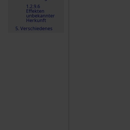
1.2.9.6
Effekten
unbekannter
Herkunft
5. Verschiedenes