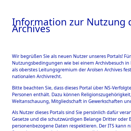
Information zur Nutzung d
Archives
HOME
BESTANDSBESCHREIBUNG
ARCHIVAL
Wir begrüßen Sie als neuen Nutzer unseres Portals! Für
Nutzungsbedingungen wie bei einem Archivbesuch in B
als oberstes Leitungsgremium der Arolsen Archives f
BESTÄNDE
0005 (108
nationalen Archivrecht.
1.
Bitte beachten Sie, dass dieses Portal über NS-Verfolgte
Inhaftierungsdoku
Personen enthält. Dazu können Religionszugehörigkeit,
mente
Weltanschauung, Mitgliedschaft in Gewerkschaften und 
1.2.9 Beim ITS
verwahrte
Als Nutzer dieses Portals sind Sie persönlich dafür vera
Effekten
Gesetze und die schutzwürdigen Belange Dritter oder B
1.2.9.1
personenbezogene Daten respektieren. Der ITS kann nic
Effekten aus