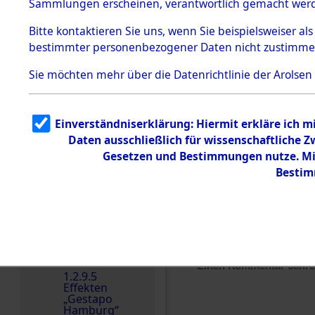
dem KZ
Sammlungen erscheinen, verantwortlich gemacht wer
Dachau
Bitte
kontaktieren
Sie uns, wenn Sie beispielsweiser al
1.2.9.2
Effekten aus
bestimmter personenbezogener Daten nicht zustimme
dem KZ
Dachau,
Sie möchten mehr über die Datenrichtlinie der Arolsen
Bayerisches
Landesentsch
ädigungsamt
1.2.9.3
Einverständniserklärung: Hiermit erkläre ich 
Effekten aus
Daten ausschließlich für wissenschaftliche
dem KZ
Neuengamm
Gesetzen und Bestimmungen nutze. Mir
e
Bestim
Dokument
e
1.2.9.4
Effekten nicht
identifizierter
Eigentümer
Einen Kommentar schr
1.2.9.5
Effekten
„Gestapo
Hamburg“