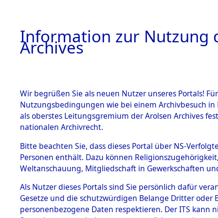
Information zur Nutzung d
Archives
HOME
BESTANDSBESCHREIBUNG
ARCHIVAL
Wir begrüßen Sie als neuen Nutzer unseres Portals! Für
Nutzungsbedingungen wie bei einem Archivbesuch in B
als oberstes Leitungsgremium der Arolsen Archives f
BESTÄNDE
0004 (108
nationalen Archivrecht.
1.
Bitte beachten Sie, dass dieses Portal über NS-Verfolgte
Inhaftierungsdoku
Personen enthält. Dazu können Religionszugehörigkeit,
mente
Weltanschauung, Mitgliedschaft in Gewerkschaften und 
1.2.9 Beim ITS
verwahrte
Als Nutzer dieses Portals sind Sie persönlich dafür vera
Effekten
Gesetze und die schutzwürdigen Belange Dritter oder B
1.2.9.1
personenbezogene Daten respektieren. Der ITS kann nic
Effekten aus