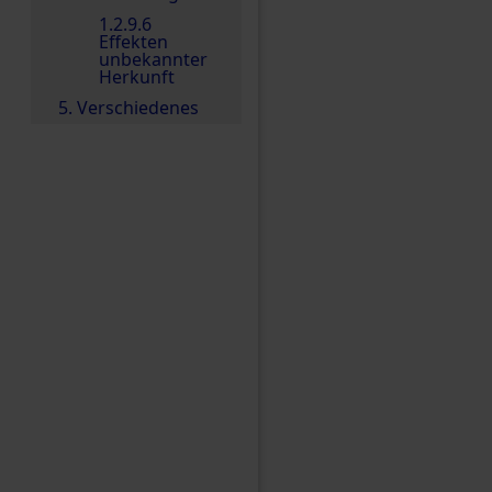
1.2.9.6
Effekten
unbekannter
Herkunft
5. Verschiedenes