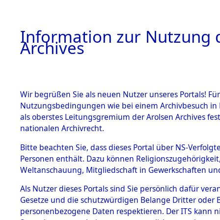
Information zur Nutzung d
Archives
HOME
BESTANDSBESCHREIBUNG
ARCHIVAL
Wir begrüßen Sie als neuen Nutzer unseres Portals! Für
Nutzungsbedingungen wie bei einem Archivbesuch in B
als oberstes Leitungsgremium der Arolsen Archives f
BESTÄNDE
0002 (108
nationalen Archivrecht.
1.
Bitte beachten Sie, dass dieses Portal über NS-Verfolgte
Inhaftierungsdoku
Personen enthält. Dazu können Religionszugehörigkeit,
mente
Weltanschauung, Mitgliedschaft in Gewerkschaften und 
1.2.9 Beim ITS
verwahrte
Als Nutzer dieses Portals sind Sie persönlich dafür vera
Effekten
Gesetze und die schutzwürdigen Belange Dritter oder B
1.2.9.1
personenbezogene Daten respektieren. Der ITS kann nic
Effekten aus