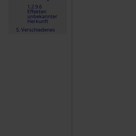
1.2.9.6
Effekten
unbekannter
Herkunft
5. Verschiedenes