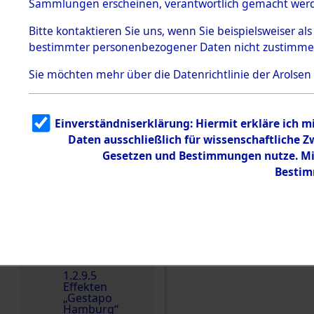
dem KZ
Sammlungen erscheinen, verantwortlich gemacht wer
Dachau
Bitte
kontaktieren
Sie uns, wenn Sie beispielsweiser al
1.2.9.2
Effekten aus
bestimmter personenbezogener Daten nicht zustimme
dem KZ
Dachau,
Sie möchten mehr über die Datenrichtlinie der Arolsen
Bayerisches
Landesentsch
ädigungsamt
1.2.9.3
Einverständniserklärung: Hiermit erkläre ich 
Effekten aus
Daten ausschließlich für wissenschaftliche
dem KZ
Neuengamm
Gesetzen und Bestimmungen nutze. Mir
e
Bestim
Dokument
e
1.2.9.4
Effekten nicht
Einen Kommentar schr
identifizierter
Eigentümer
1.2.9.5
Effekten
„Gestapo
Hamburg“