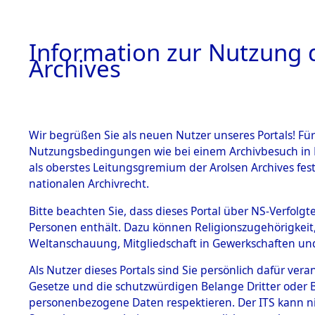
Information zur Nutzung d
Archives
HOME
BESTANDSBESCHREIBUNG
ARCHIVAL
Wir begrüßen Sie als neuen Nutzer unseres Portals! Für
Nutzungsbedingungen wie bei einem Archivbesuch in B
als oberstes Leitungsgremium der Arolsen Archives f
BESTÄNDE
0001 (108
nationalen Archivrecht.
1.
Bitte beachten Sie, dass dieses Portal über NS-Verfolgte
Inhaftierungsdoku
Personen enthält. Dazu können Religionszugehörigkeit,
mente
Weltanschauung, Mitgliedschaft in Gewerkschaften und 
1.2.9 Beim ITS
verwahrte
Als Nutzer dieses Portals sind Sie persönlich dafür vera
Effekten
Gesetze und die schutzwürdigen Belange Dritter oder B
1.2.9.1
personenbezogene Daten respektieren. Der ITS kann nic
Effekten aus