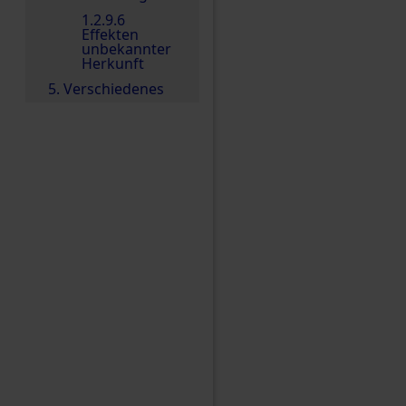
1.2.9.6
Effekten
unbekannter
Herkunft
5. Verschiedenes