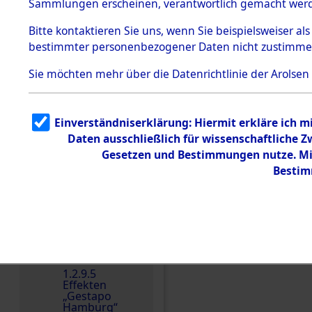
dem KZ
Sammlungen erscheinen, verantwortlich gemacht wer
Dachau
Bitte
kontaktieren
Sie uns, wenn Sie beispielsweiser al
1.2.9.2
Effekten aus
bestimmter personenbezogener Daten nicht zustimme
dem KZ
Dachau,
Sie möchten mehr über die Datenrichtlinie der Arolsen
Bayerisches
Landesentsch
ädigungsamt
1.2.9.3
Einverständniserklärung: Hiermit erkläre ich 
Effekten aus
Daten ausschließlich für wissenschaftliche
dem KZ
Einen Kommentar schr
Neuengamm
Gesetzen und Bestimmungen nutze. Mir
e
Bestim
Dokument
e
1.2.9.4
Effekten nicht
identifizierter
Eigentümer
1.2.9.5
Effekten
„Gestapo
Hamburg“