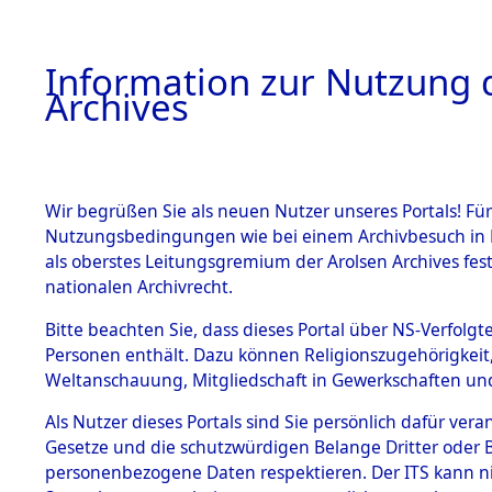
Information zur Nutzung d
Archives
HOME
BESTANDSBESCHREIBUNG
ARCHIVAL
Wir begrüßen Sie als neuen Nutzer unseres Portals! Für
Nutzungsbedingungen wie bei einem Archivbesuch in B
als oberstes Leitungsgremium der Arolsen Archives f
BESTÄNDE
0002 (108
nationalen Archivrecht.
1.
Bitte beachten Sie, dass dieses Portal über NS-Verfolgte
Inhaftierungsdoku
Personen enthält. Dazu können Religionszugehörigkeit,
mente
Weltanschauung, Mitgliedschaft in Gewerkschaften und 
1.2.9 Beim ITS
verwahrte
Als Nutzer dieses Portals sind Sie persönlich dafür vera
Effekten
Gesetze und die schutzwürdigen Belange Dritter oder B
1.2.9.1
personenbezogene Daten respektieren. Der ITS kann nic
Effekten aus