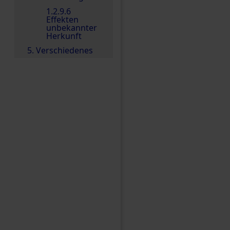
1.2.9.6
Effekten
unbekannter
Herkunft
5. Verschiedenes