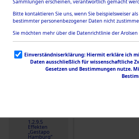
dem KZ
Sammlungen erscheinen, verantwortlich gemacht wer
Dachau
Bitte
kontaktieren
Sie uns, wenn Sie beispielsweiser al
1.2.9.2
Effekten aus
bestimmter personenbezogener Daten nicht zustimme
dem KZ
Dachau,
Sie möchten mehr über die Datenrichtlinie der Arolsen
Bayerisches
Landesentsch
ädigungsamt
1.2.9.3
Einverständniserklärung: Hiermit erkläre ich 
Effekten aus
Daten ausschließlich für wissenschaftliche
dem KZ
Einen Kommentar schr
Neuengamm
Gesetzen und Bestimmungen nutze. Mir
e
Bestim
Dokument
e
1.2.9.4
Effekten nicht
identifizierter
Eigentümer
1.2.9.5
Effekten
„Gestapo
Hamburg“