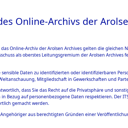
a
A
es Online-Archivs der Arolse
DIGITAL COLLEC
r das Online-Archiv der Arolsen Archives gelten die gleiche
ESCHREIBUNG
ARCHIVALE
ÜBERSICHT
BILD
sschuss als oberstes Leitungsgremium der Arolsen Archives 
006893)
e sensible Daten zu identifizierten oder identifizierbaren Pe
Weltanschauung, Mitgliedschaft in Gewerkschaften und Partei
antwortlich, dass Sie das Recht auf die Privatsphäre und sons
0002 (108006893)
 in Bezug auf personenbezogene Daten respektieren. Der ITS k
rtlich gemacht werden.
Person
HERMANOW
ls Angehöriger aus berechtigten Gründen einer Veröffentlic