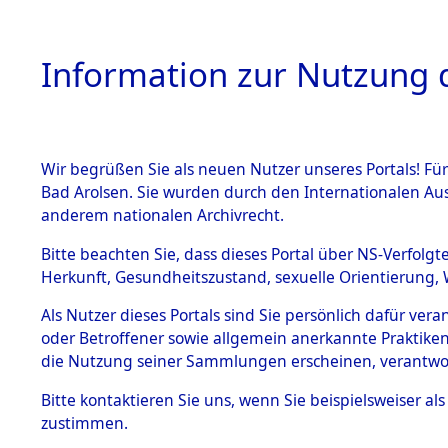
Information zur Nutzung d
Wir begrüßen Sie als neuen Nutzer unseres Portals! Fü
HOME
BESTANDSB
Bad Arolsen. Sie wurden durch den Internationalen Au
anderem nationalen Archivrecht.
BESTÄNDE
0002 (108
Bitte beachten Sie, dass dieses Portal über NS-Verfolgt
Herkunft, Gesundheitszustand, sexuelle Orientierung, 
1.
Inhaftierungsdoku
Als Nutzer dieses Portals sind Sie persönlich dafür ver
mente
oder Betroffener sowie allgemein anerkannte Praktiken
1.2.9 Beim ITS
die Nutzung seiner Sammlungen erscheinen, verantwo
verwahrte
Effekten
Bitte
kontaktieren
Sie uns, wenn Sie beispielsweiser a
1.2.9.1
zustimmen.
Effekten aus