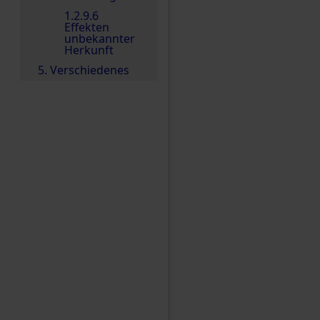
1.2.9.6
Effekten
unbekannter
Herkunft
5. Verschiedenes