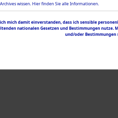
Bestand
 Archives wissen.
Hier
finden Sie alle Informationen.
Dokumente
 ich mich damit einverstanden, dass ich sensible persone
tenden nationalen Gesetzen und Bestimmungen nutze. Mir
und/oder Bestimmungen st
eiben →
0002 (108006893)