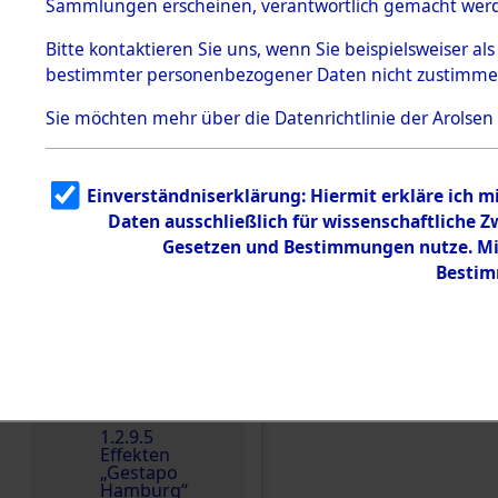
dem KZ
Sammlungen erscheinen, verantwortlich gemacht wer
Dachau
Bitte
kontaktieren
Sie uns, wenn Sie beispielsweiser al
1.2.9.2
Effekten aus
bestimmter personenbezogener Daten nicht zustimme
dem KZ
Dachau,
Sie möchten mehr über die Datenrichtlinie der Arolsen
Bayerisches
Landesentsch
ädigungsamt
1.2.9.3
Einverständniserklärung: Hiermit erkläre ich 
Effekten aus
Daten ausschließlich für wissenschaftliche
dem KZ
Neuengamm
Gesetzen und Bestimmungen nutze. Mir
e
Bestim
Dokument
e
1.2.9.4
Einen Kommentar schr
Effekten nicht
identifizierter
Eigentümer
1.2.9.5
Effekten
„Gestapo
Hamburg“