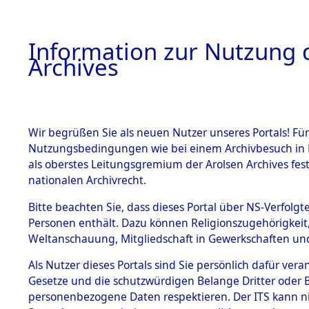
Information zur Nutzung d
Archives
HOME
BESTANDSBESCHREIBUNG
ARCHIVAL
Wir begrüßen Sie als neuen Nutzer unseres Portals! Für
Nutzungsbedingungen wie bei einem Archivbesuch in B
als oberstes Leitungsgremium der Arolsen Archives f
BESTÄNDE
0015 (108
nationalen Archivrecht.
1.
Bitte beachten Sie, dass dieses Portal über NS-Verfolgte
Inhaftierungsdoku
Personen enthält. Dazu können Religionszugehörigkeit,
mente
Weltanschauung, Mitgliedschaft in Gewerkschaften und 
1.2.9 Beim ITS
verwahrte
Als Nutzer dieses Portals sind Sie persönlich dafür vera
Effekten
Gesetze und die schutzwürdigen Belange Dritter oder B
1.2.9.1
personenbezogene Daten respektieren. Der ITS kann nic
Effekten aus