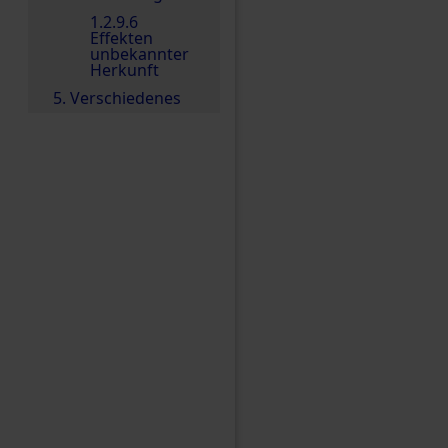
1.2.9.6
Effekten
unbekannter
Herkunft
5. Verschiedenes