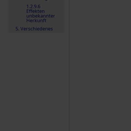
1.2.9.6
Effekten
unbekannter
Herkunft
5. Verschiedenes