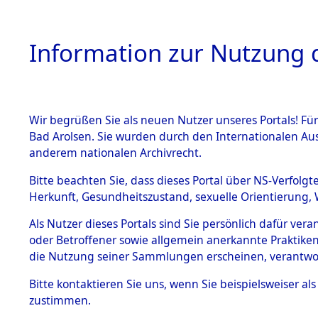
Information zur Nutzung d
Wir begrüßen Sie als neuen Nutzer unseres Portals! Fü
HOME
BESTANDSB
Bad Arolsen. Sie wurden durch den Internationalen Au
anderem nationalen Archivrecht.
BESTÄNDE
0005 (108
Bitte beachten Sie, dass dieses Portal über NS-Verfolgt
Herkunft, Gesundheitszustand, sexuelle Orientierung, 
1.
Inhaftierungsdoku
Als Nutzer dieses Portals sind Sie persönlich dafür ver
mente
oder Betroffener sowie allgemein anerkannte Praktiken
1.2.9 Beim ITS
die Nutzung seiner Sammlungen erscheinen, verantwo
verwahrte
Effekten
Bitte
kontaktieren
Sie uns, wenn Sie beispielsweiser a
1.2.9.1
zustimmen.
Effekten aus