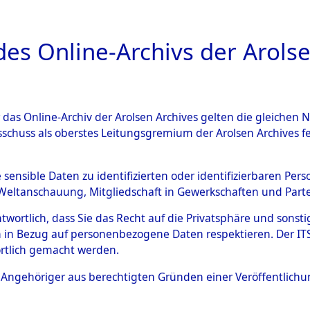
a
A
es Online-Archivs der Arolse
DIGITAL COLLEC
r das Online-Archiv der Arolsen Archives gelten die gleiche
ESCHREIBUNG
ARCHIVALE
ÜBERSICHT
BILD
sschuss als oberstes Leitungsgremium der Arolsen Archives 
006990)
e sensible Daten zu identifizierten oder identifizierbaren Pe
Weltanschauung, Mitgliedschaft in Gewerkschaften und Partei
antwortlich, dass Sie das Recht auf die Privatsphäre und sons
0005 (108006990)
 in Bezug auf personenbezogene Daten respektieren. Der ITS k
rtlich gemacht werden.
Person
HOEVE, JAN
ls Angehöriger aus berechtigten Gründen einer Veröffentlic