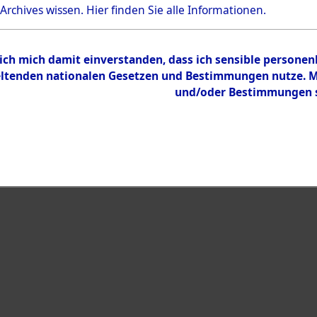
Bestand
 Archives wissen.
Hier
finden Sie alle Informationen.
Dokumente
 ich mich damit einverstanden, dass ich sensible persone
tenden nationalen Gesetzen und Bestimmungen nutze. Mir
und/oder Bestimmungen st
eiben →
0005 (108006990)