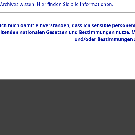
Bestand
 Archives wissen.
Hier
finden Sie alle Informationen.
Dokumente
 ich mich damit einverstanden, dass ich sensible persone
tenden nationalen Gesetzen und Bestimmungen nutze. Mir
und/oder Bestimmungen st
eiben →
0001 (108007017)