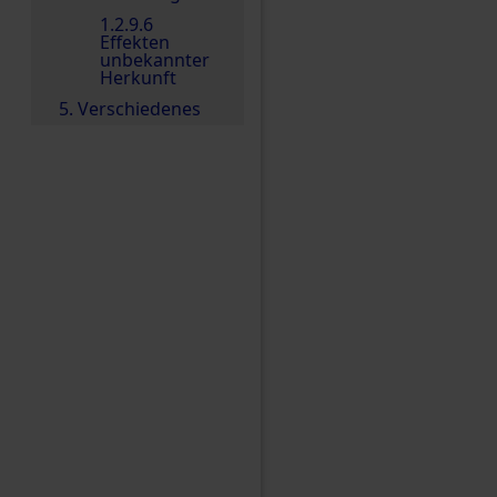
1.2.9.6
Effekten
unbekannter
Herkunft
5. Verschiedenes