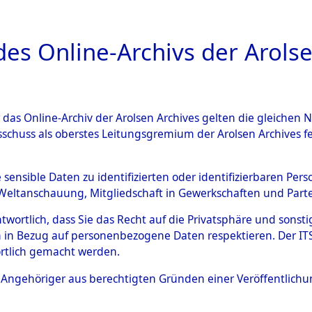
a
A
es Online-Archivs der Arolse
DIGITAL COLLEC
r das Online-Archiv der Arolsen Archives gelten die gleiche
ESCHREIBUNG
ARCHIVALE
ÜBERSICHT
BILD
sschuss als oberstes Leitungsgremium der Arolsen Archives 
007017)
e sensible Daten zu identifizierten oder identifizierbaren Pe
Weltanschauung, Mitgliedschaft in Gewerkschaften und Partei
antwortlich, dass Sie das Recht auf die Privatsphäre und sons
0001 (108007017)
 in Bezug auf personenbezogene Daten respektieren. Der ITS k
rtlich gemacht werden.
Person
HÖHM HÖH
ls Angehöriger aus berechtigten Gründen einer Veröffentlic