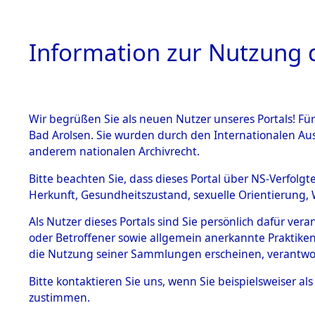
Information zur Nutzung d
Wir begrüßen Sie als neuen Nutzer unseres Portals! Fü
HOME
BESTANDSB
Bad Arolsen. Sie wurden durch den Internationalen Au
anderem nationalen Archivrecht.
BESTÄNDE
0001 (108
Bitte beachten Sie, dass dieses Portal über NS-Verfolgt
Herkunft, Gesundheitszustand, sexuelle Orientierung, 
1.
Inhaftierungsdoku
Als Nutzer dieses Portals sind Sie persönlich dafür ver
mente
oder Betroffener sowie allgemein anerkannte Praktiken
1.2.9 Beim ITS
die Nutzung seiner Sammlungen erscheinen, verantwo
verwahrte
Effekten
Bitte
kontaktieren
Sie uns, wenn Sie beispielsweiser a
1.2.9.1
zustimmen.
Effekten aus