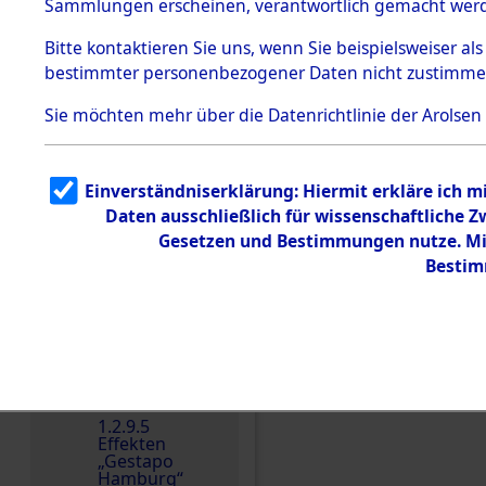
dem KZ
Sammlungen erscheinen, verantwortlich gemacht wer
Dachau
Bitte
kontaktieren
Sie uns, wenn Sie beispielsweiser al
1.2.9.2
Effekten aus
bestimmter personenbezogener Daten nicht zustimme
dem KZ
Dachau,
Sie möchten mehr über die Datenrichtlinie der Arolsen
Bayerisches
Landesentsch
ädigungsamt
1.2.9.3
Einverständniserklärung: Hiermit erkläre ich 
Effekten aus
Daten ausschließlich für wissenschaftliche
dem KZ
Einen Kommentar schr
Neuengamm
Gesetzen und Bestimmungen nutze. Mir
e
Bestim
Dokument
e
1.2.9.4
Effekten nicht
identifizierter
Eigentümer
1.2.9.5
Effekten
„Gestapo
Hamburg“