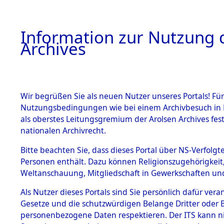
Information zur Nutzung d
Archives
HOME
BESTANDSBESCHREIBUNG
ARCHIVAL
Wir begrüßen Sie als neuen Nutzer unseres Portals! Für
Nutzungsbedingungen wie bei einem Archivbesuch in B
als oberstes Leitungsgremium der Arolsen Archives f
BESTÄNDE
0002 (108
nationalen Archivrecht.
1.
Bitte beachten Sie, dass dieses Portal über NS-Verfolgte
Inhaftierungsdoku
Personen enthält. Dazu können Religionszugehörigkeit,
mente
Weltanschauung, Mitgliedschaft in Gewerkschaften und 
1.2.9 Beim ITS
verwahrte
Als Nutzer dieses Portals sind Sie persönlich dafür vera
Effekten
Gesetze und die schutzwürdigen Belange Dritter oder B
1.2.9.1
personenbezogene Daten respektieren. Der ITS kann nic
Effekten aus