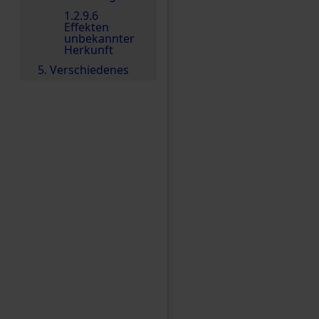
1.2.9.6
Effekten
unbekannter
Herkunft
5. Verschiedenes