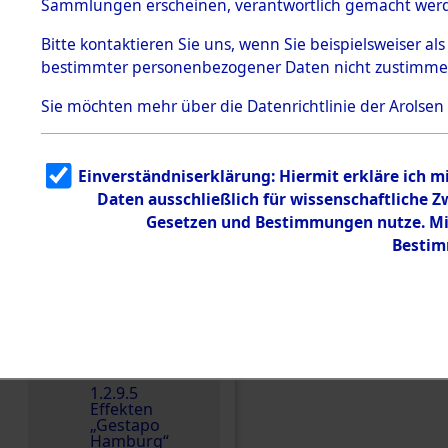
dem KZ
Sammlungen erscheinen, verantwortlich gemacht wer
Dachau
Bitte
kontaktieren
Sie uns, wenn Sie beispielsweiser al
1.2.9.2
Effekten aus
bestimmter personenbezogener Daten nicht zustimme
dem KZ
Dachau,
Sie möchten mehr über die Datenrichtlinie der Arolsen
Bayerisches
Landesentsch
ädigungsamt
1.2.9.3
Einverständniserklärung: Hiermit erkläre ich 
Effekten aus
Daten ausschließlich für wissenschaftliche
dem KZ
Einen Kommentar schr
Neuengamm
Gesetzen und Bestimmungen nutze. Mir
e
Bestim
Dokument
e
1.2.9.4
Effekten nicht
identifizierter
Eigentümer
1.2.9.5
Effekten
„Gestapo
Hamburg“