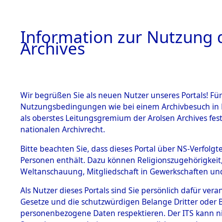
Information zur Nutzung d
Archives
HOME
BESTANDSBESCHREIBUNG
ARCHIVAL
Wir begrüßen Sie als neuen Nutzer unseres Portals! Für
Nutzungsbedingungen wie bei einem Archivbesuch in B
als oberstes Leitungsgremium der Arolsen Archives f
BESTÄNDE
0003 (108
nationalen Archivrecht.
1.
Bitte beachten Sie, dass dieses Portal über NS-Verfolgte
Inhaftierungsdoku
Personen enthält. Dazu können Religionszugehörigkeit,
mente
Weltanschauung, Mitgliedschaft in Gewerkschaften und 
1.2.9 Beim ITS
verwahrte
Als Nutzer dieses Portals sind Sie persönlich dafür vera
Effekten
Gesetze und die schutzwürdigen Belange Dritter oder B
1.2.9.1
personenbezogene Daten respektieren. Der ITS kann nic
Effekten aus