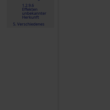
1.2.9.6
Effekten
unbekannter
Herkunft
5. Verschiedenes