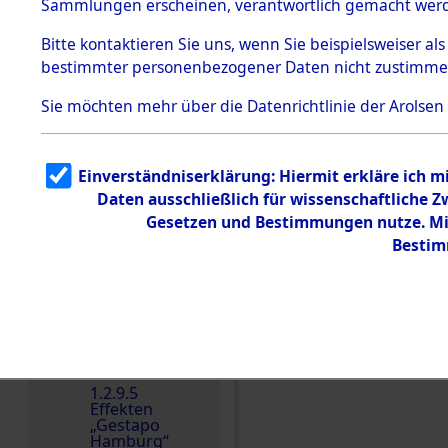
dem KZ
Sammlungen erscheinen, verantwortlich gemacht wer
Dachau
Bitte
kontaktieren
Sie uns, wenn Sie beispielsweiser al
1.2.9.2
Effekten aus
bestimmter personenbezogener Daten nicht zustimme
dem KZ
Dachau,
Sie möchten mehr über die Datenrichtlinie der Arolsen
Bayerisches
Landesentsch
ädigungsamt
1.2.9.3
Einverständniserklärung: Hiermit erkläre ich 
Effekten aus
Daten ausschließlich für wissenschaftliche
dem KZ
Einen Kommentar schr
Neuengamm
Gesetzen und Bestimmungen nutze. Mir
e
Bestim
Dokument
e
1.2.9.4
Effekten nicht
identifizierter
Eigentümer
1.2.9.5
Effekten
„Gestapo
Hamburg“