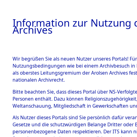
Information zur Nutzung d
Archives
HOME
BESTANDSBESCHREIBUNG
ARCHIVAL
Wir begrüßen Sie als neuen Nutzer unseres Portals! Für
Nutzungsbedingungen wie bei einem Archivbesuch in B
als oberstes Leitungsgremium der Arolsen Archives f
BESTÄNDE
0004 (108
nationalen Archivrecht.
1.
Bitte beachten Sie, dass dieses Portal über NS-Verfolgte
Inhaftierungsdoku
Personen enthält. Dazu können Religionszugehörigkeit,
mente
Weltanschauung, Mitgliedschaft in Gewerkschaften und 
1.2.9 Beim ITS
verwahrte
Als Nutzer dieses Portals sind Sie persönlich dafür vera
Effekten
Gesetze und die schutzwürdigen Belange Dritter oder B
1.2.9.1
personenbezogene Daten respektieren. Der ITS kann nic
Effekten aus