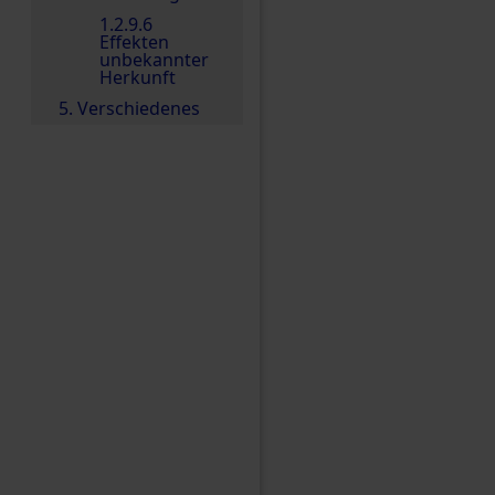
1.2.9.6
Effekten
unbekannter
Herkunft
5. Verschiedenes