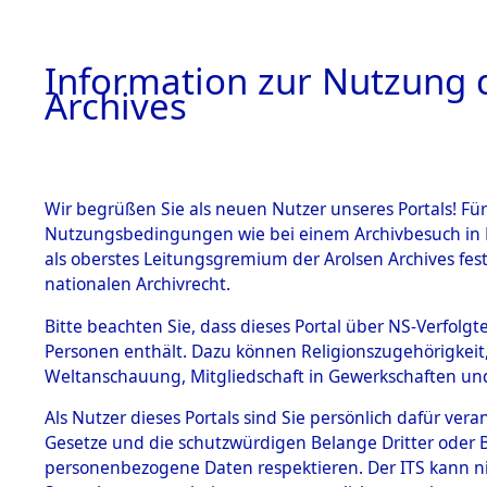
Information zur Nutzung d
Archives
HOME
BESTANDSBESCHREIBUNG
ARCHIVAL
Wir begrüßen Sie als neuen Nutzer unseres Portals! Für
Nutzungsbedingungen wie bei einem Archivbesuch in B
als oberstes Leitungsgremium der Arolsen Archives f
BESTÄNDE
0001 (108
nationalen Archivrecht.
1.
Bitte beachten Sie, dass dieses Portal über NS-Verfolgte
Inhaftierungsdoku
Personen enthält. Dazu können Religionszugehörigkeit,
mente
Weltanschauung, Mitgliedschaft in Gewerkschaften und 
1.2.9 Beim ITS
verwahrte
Als Nutzer dieses Portals sind Sie persönlich dafür vera
Effekten
Gesetze und die schutzwürdigen Belange Dritter oder B
1.2.9.1
personenbezogene Daten respektieren. Der ITS kann nic
Effekten aus