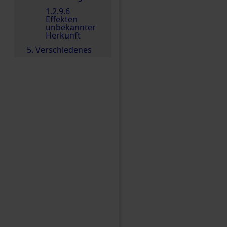
1.2.9.6
Effekten
unbekannter
Herkunft
5. Verschiedenes