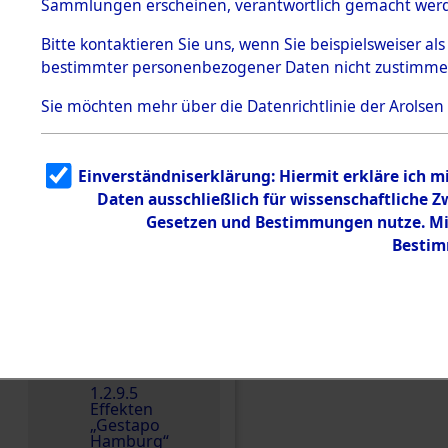
dem KZ
Sammlungen erscheinen, verantwortlich gemacht wer
Dachau
Bitte
kontaktieren
Sie uns, wenn Sie beispielsweiser al
1.2.9.2
Effekten aus
bestimmter personenbezogener Daten nicht zustimme
dem KZ
Dachau,
Sie möchten mehr über die Datenrichtlinie der Arolsen
Bayerisches
Landesentsch
ädigungsamt
1.2.9.3
Einverständniserklärung: Hiermit erkläre ich 
Effekten aus
Einen Kommentar schr
Daten ausschließlich für wissenschaftliche
dem KZ
Neuengamm
Gesetzen und Bestimmungen nutze. Mir
e
Bestim
Dokument
e
1.2.9.4
Effekten nicht
identifizierter
Eigentümer
1.2.9.5
Effekten
„Gestapo
Hamburg“