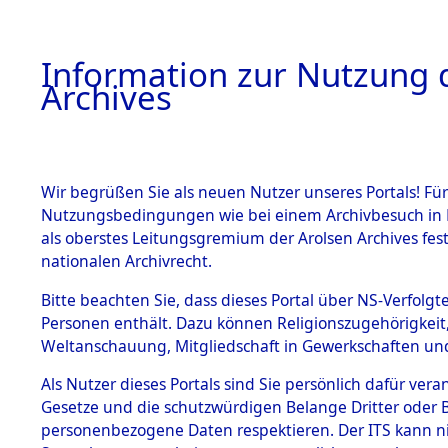
Information zur Nutzung d
Archives
HOME
BESTANDSBESCHREIBUNG
ARCHIVAL
Wir begrüßen Sie als neuen Nutzer unseres Portals! Für
Nutzungsbedingungen wie bei einem Archivbesuch in B
als oberstes Leitungsgremium der Arolsen Archives f
BESTÄNDE
0003 (108
nationalen Archivrecht.
1.
Bitte beachten Sie, dass dieses Portal über NS-Verfolgte
Inhaftierungsdoku
Personen enthält. Dazu können Religionszugehörigkeit,
mente
Weltanschauung, Mitgliedschaft in Gewerkschaften und 
1.2.9 Beim ITS
verwahrte
Als Nutzer dieses Portals sind Sie persönlich dafür vera
Effekten
Gesetze und die schutzwürdigen Belange Dritter oder B
1.2.9.1
personenbezogene Daten respektieren. Der ITS kann nic
Effekten aus