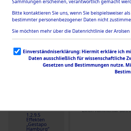
dem KZ
Sammlungen erscheinen, verantwortlich gemacht wer
Dachau
Bitte
kontaktieren
Sie uns, wenn Sie beispielsweiser al
1.2.9.2
Effekten aus
bestimmter personenbezogener Daten nicht zustimme
dem KZ
Dachau,
Sie möchten mehr über die Datenrichtlinie der Arolsen
Bayerisches
Landesentsch
ädigungsamt
1.2.9.3
Einverständniserklärung: Hiermit erkläre ich 
Effekten aus
Daten ausschließlich für wissenschaftliche
dem KZ
Neuengamm
Gesetzen und Bestimmungen nutze. Mir
e
Bestim
Dokument
e
1.2.9.4
Effekten nicht
identifizierter
Eigentümer
Einen Kommentar schr
1.2.9.5
Effekten
„Gestapo
Hamburg“