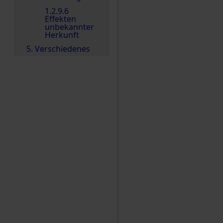
1.2.9.6
Effekten
unbekannter
Herkunft
5. Verschiedenes