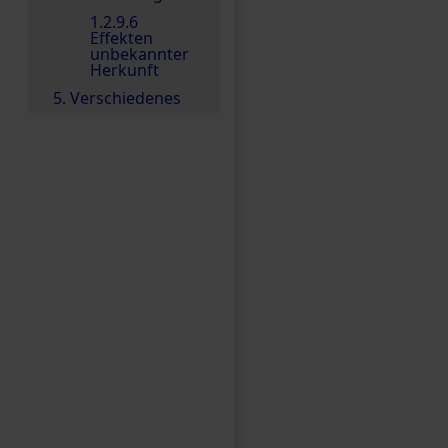
1.2.9.6
Effekten
unbekannter
Herkunft
5. Verschiedenes