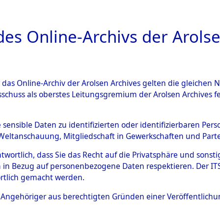
a
A
es Online-Archivs der Arolse
DIGITAL COLLEC
r das Online-Archiv der Arolsen Archives gelten die gleiche
ESCHREIBUNG
ARCHIVALE
ÜBERSICHT
BILD
sschuss als oberstes Leitungsgremium der Arolsen Archives 
007290)
e sensible Daten zu identifizierten oder identifizierbaren Pe
Weltanschauung, Mitgliedschaft in Gewerkschaften und Partei
antwortlich, dass Sie das Recht auf die Privatsphäre und sons
0011 (108007290)
 in Bezug auf personenbezogene Daten respektieren. Der ITS k
rtlich gemacht werden.
Person
JAKOBS, W
ls Angehöriger aus berechtigten Gründen einer Veröffentlic