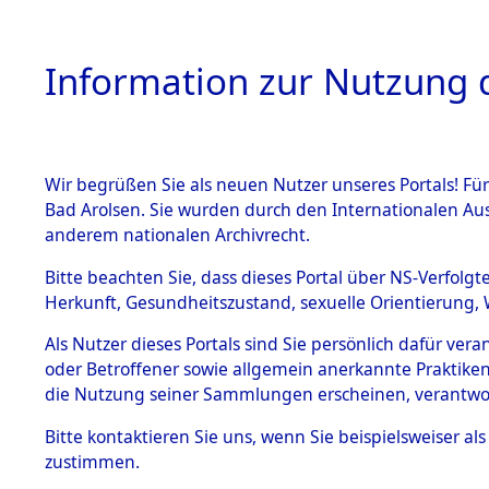
Information zur Nutzung d
Wir begrüßen Sie als neuen Nutzer unseres Portals! Fü
HOME
BESTANDSB
Bad Arolsen. Sie wurden durch den Internationalen Au
anderem nationalen Archivrecht.
BESTÄNDE
0011 (108
Bitte beachten Sie, dass dieses Portal über NS-Verfolgt
Herkunft, Gesundheitszustand, sexuelle Orientierung, 
1.
Inhaftierungsdoku
Als Nutzer dieses Portals sind Sie persönlich dafür ver
mente
oder Betroffener sowie allgemein anerkannte Praktiken
1.2.9 Beim ITS
die Nutzung seiner Sammlungen erscheinen, verantwo
verwahrte
Effekten
Bitte
kontaktieren
Sie uns, wenn Sie beispielsweiser a
1.2.9.1
zustimmen.
Effekten aus