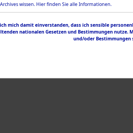
Bestand
 Archives wissen.
Hier
finden Sie alle Informationen.
Dokumente
 ich mich damit einverstanden, dass ich sensible persone
tenden nationalen Gesetzen und Bestimmungen nutze. Mir
und/oder Bestimmungen st
eiben →
0011 (108007290)