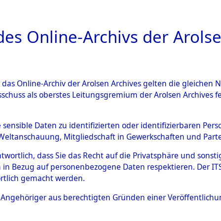
a
A
es Online-Archivs der Arolse
DIGITAL COLLEC
r das Online-Archiv der Arolsen Archives gelten die gleiche
ESCHREIBUNG
ARCHIVALE
ÜBERSICHT
BILD
sschuss als oberstes Leitungsgremium der Arolsen Archives 
007322)
e sensible Daten zu identifizierten oder identifizierbaren Pe
Weltanschauung, Mitgliedschaft in Gewerkschaften und Partei
antwortlich, dass Sie das Recht auf die Privatsphäre und sons
0043 (108007322)
 in Bezug auf personenbezogene Daten respektieren. Der ITS k
rtlich gemacht werden.
Person
JAKOBS, W
ls Angehöriger aus berechtigten Gründen einer Veröffentlic