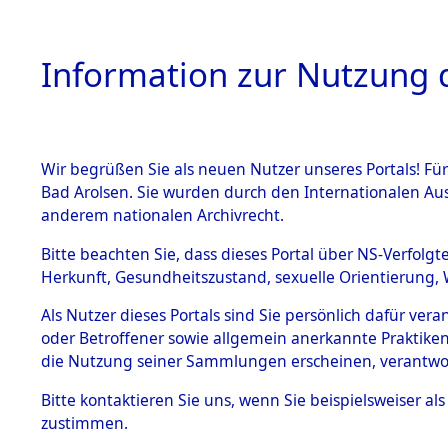
Information zur Nutzung d
Wir begrüßen Sie als neuen Nutzer unseres Portals! Fü
HOME
BESTANDSB
Bad Arolsen. Sie wurden durch den Internationalen Au
anderem nationalen Archivrecht.
BESTÄNDE
0043 (108
Bitte beachten Sie, dass dieses Portal über NS-Verfolgt
Herkunft, Gesundheitszustand, sexuelle Orientierung, 
1.
Inhaftierungsdoku
Als Nutzer dieses Portals sind Sie persönlich dafür ver
mente
oder Betroffener sowie allgemein anerkannte Praktiken
1.2.9 Beim ITS
die Nutzung seiner Sammlungen erscheinen, verantwo
verwahrte
Effekten
Bitte
kontaktieren
Sie uns, wenn Sie beispielsweiser a
1.2.9.1
zustimmen.
Effekten aus