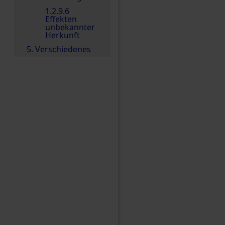
1.2.9.6
Effekten
unbekannter
Herkunft
5. Verschiedenes