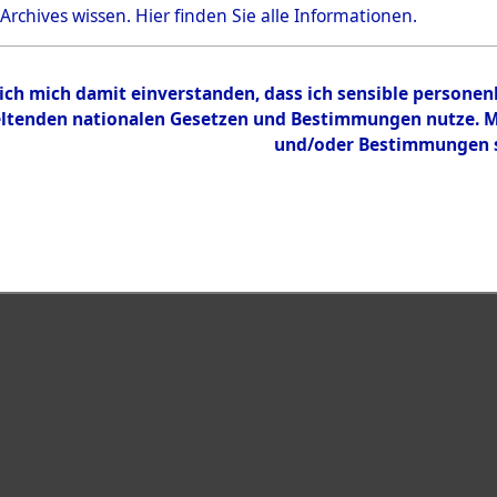
Bestand
 Archives wissen.
Hier
finden Sie alle Informationen.
Dokumente
 ich mich damit einverstanden, dass ich sensible persone
tenden nationalen Gesetzen und Bestimmungen nutze. Mir
und/oder Bestimmungen st
eiben →
0043 (108007322)