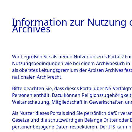
Information zur Nutzung d
Archives
HOME
BESTANDSBESCHREIBUNG
ARCHIVAL
Wir begrüßen Sie als neuen Nutzer unseres Portals! Für
Nutzungsbedingungen wie bei einem Archivbesuch in B
als oberstes Leitungsgremium der Arolsen Archives f
BESTÄNDE
0001 (108
nationalen Archivrecht.
1.
Bitte beachten Sie, dass dieses Portal über NS-Verfolgte
Inhaftierungsdoku
Personen enthält. Dazu können Religionszugehörigkeit,
mente
Weltanschauung, Mitgliedschaft in Gewerkschaften und 
1.2.9 Beim ITS
verwahrte
Als Nutzer dieses Portals sind Sie persönlich dafür vera
Effekten
Gesetze und die schutzwürdigen Belange Dritter oder B
1.2.9.1
personenbezogene Daten respektieren. Der ITS kann nic
Effekten aus