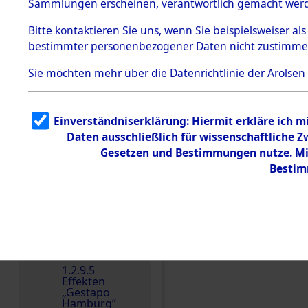
dem KZ
Sammlungen erscheinen, verantwortlich gemacht wer
Dachau
Bitte
kontaktieren
Sie uns, wenn Sie beispielsweiser al
1.2.9.2
Effekten aus
bestimmter personenbezogener Daten nicht zustimme
dem KZ
Dachau,
Sie möchten mehr über die Datenrichtlinie der Arolsen
Bayerisches
Landesentsch
ädigungsamt
Einen Kommentar schr
1.2.9.3
Einverständniserklärung: Hiermit erkläre ich 
Effekten aus
Daten ausschließlich für wissenschaftliche
dem KZ
Neuengamm
Gesetzen und Bestimmungen nutze. Mir
e
Bestim
Dokument
e
1.2.9.4
Effekten nicht
identifizierter
Eigentümer
1.2.9.5
Effekten
„Gestapo
Hamburg“