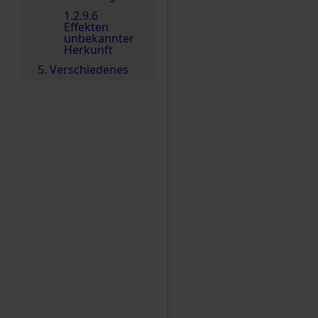
1.2.9.6
Effekten
unbekannter
Herkunft
5. Verschiedenes