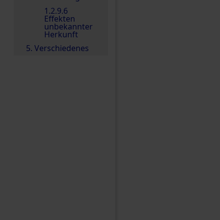
1.2.9.6
Effekten
unbekannter
Herkunft
5. Verschiedenes