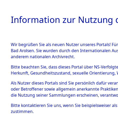
Information zur Nutzung d
Wir begrüßen Sie als neuen Nutzer unseres Portals! Fü
HOME
BESTANDSB
Bad Arolsen. Sie wurden durch den Internationalen Au
anderem nationalen Archivrecht.
BESTÄNDE
0002 (108
Bitte beachten Sie, dass dieses Portal über NS-Verfolgt
Herkunft, Gesundheitszustand, sexuelle Orientierung, 
1.
Inhaftierungsdoku
Als Nutzer dieses Portals sind Sie persönlich dafür ver
mente
oder Betroffener sowie allgemein anerkannte Praktiken
1.2.9 Beim ITS
die Nutzung seiner Sammlungen erscheinen, verantwo
verwahrte
Effekten
Bitte
kontaktieren
Sie uns, wenn Sie beispielsweiser a
1.2.9.1
zustimmen.
Effekten aus