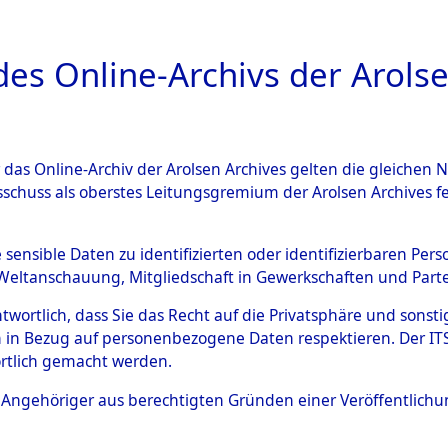
a
A
es Online-Archivs der Arolse
DIGITAL COLLEC
r das Online-Archiv der Arolsen Archives gelten die gleiche
ESCHREIBUNG
ARCHIVALE
ÜBERSICHT
BILD
sschuss als oberstes Leitungsgremium der Arolsen Archives 
007330)
e sensible Daten zu identifizierten oder identifizierbaren Pe
Weltanschauung, Mitgliedschaft in Gewerkschaften und Partei
antwortlich, dass Sie das Recht auf die Privatsphäre und sons
0002 (108007330)
 in Bezug auf personenbezogene Daten respektieren. Der ITS k
rtlich gemacht werden.
ls Angehöriger aus berechtigten Gründen einer Veröffentlic
Bestand