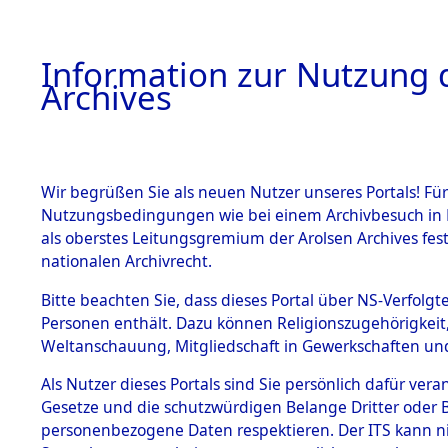
Information zur Nutzung d
Archives
HOME
BESTANDSBESCHREIBUNG
ARCHIVAL
Wir begrüßen Sie als neuen Nutzer unseres Portals! Für
Nutzungsbedingungen wie bei einem Archivbesuch in B
als oberstes Leitungsgremium der Arolsen Archives f
BESTÄNDE
0004 (108
nationalen Archivrecht.
1.
Bitte beachten Sie, dass dieses Portal über NS-Verfolgte
Inhaftierungsdoku
Personen enthält. Dazu können Religionszugehörigkeit,
mente
Weltanschauung, Mitgliedschaft in Gewerkschaften und 
1.2.9 Beim ITS
verwahrte
Als Nutzer dieses Portals sind Sie persönlich dafür vera
Effekten
Gesetze und die schutzwürdigen Belange Dritter oder B
1.2.9.1
personenbezogene Daten respektieren. Der ITS kann nic
Effekten aus