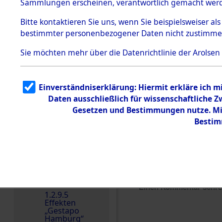
dem KZ
Sammlungen erscheinen, verantwortlich gemacht wer
Dachau
Bitte
kontaktieren
Sie uns, wenn Sie beispielsweiser al
1.2.9.2
Effekten aus
bestimmter personenbezogener Daten nicht zustimme
dem KZ
Dachau,
Sie möchten mehr über die Datenrichtlinie der Arolsen
Bayerisches
Landesentsch
ädigungsamt
1.2.9.3
Einverständniserklärung: Hiermit erkläre ich 
Effekten aus
Daten ausschließlich für wissenschaftliche
dem KZ
Neuengamm
Gesetzen und Bestimmungen nutze. Mir
e
Bestim
Dokument
e
1.2.9.4
Effekten nicht
identifizierter
Eigentümer
Einen Kommentar schr
1.2.9.5
Effekten
„Gestapo
Hamburg“