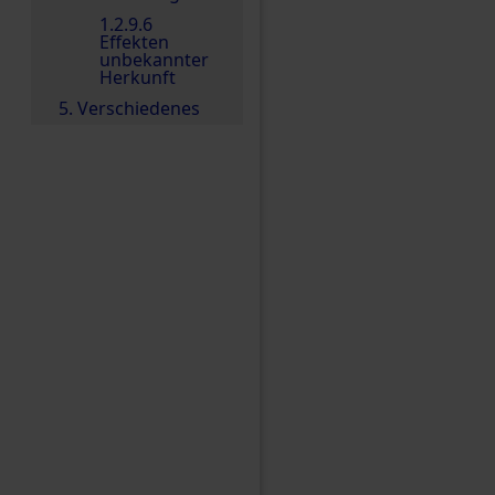
1.2.9.6
Effekten
unbekannter
Herkunft
5. Verschiedenes