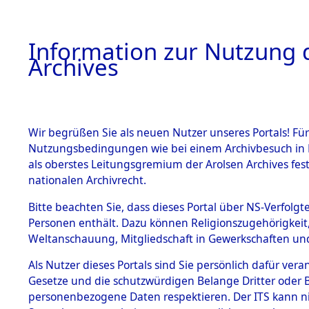
Information zur Nutzung d
Archives
HOME
BESTANDSBESCHREIBUNG
ARCHIVAL
Wir begrüßen Sie als neuen Nutzer unseres Portals! Für
Nutzungsbedingungen wie bei einem Archivbesuch in B
als oberstes Leitungsgremium der Arolsen Archives f
BESTÄNDE
0024 (108
nationalen Archivrecht.
1.
Bitte beachten Sie, dass dieses Portal über NS-Verfolgte
Inhaftierungsdoku
Personen enthält. Dazu können Religionszugehörigkeit,
mente
Weltanschauung, Mitgliedschaft in Gewerkschaften und 
1.2.9 Beim ITS
verwahrte
Als Nutzer dieses Portals sind Sie persönlich dafür vera
Effekten
Gesetze und die schutzwürdigen Belange Dritter oder B
1.2.9.1
personenbezogene Daten respektieren. Der ITS kann nic
Effekten aus