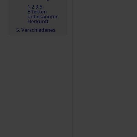
1.2.9.6
Effekten
unbekannter
Herkunft
5. Verschiedenes