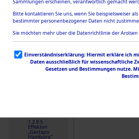
dem KZ
Sammlungen erscheinen, verantwortlich gemacht wer
Dachau
Bitte
kontaktieren
Sie uns, wenn Sie beispielsweiser al
1.2.9.2
Effekten aus
bestimmter personenbezogener Daten nicht zustimme
dem KZ
Dachau,
Sie möchten mehr über die Datenrichtlinie der Arolsen
Bayerisches
Landesentsch
ädigungsamt
1.2.9.3
Einverständniserklärung: Hiermit erkläre ich 
Effekten aus
Daten ausschließlich für wissenschaftliche
dem KZ
Einen Kommentar schr
Neuengamm
Gesetzen und Bestimmungen nutze. Mir
e
Bestim
Dokument
e
1.2.9.4
Effekten nicht
identifizierter
Eigentümer
1.2.9.5
Effekten
„Gestapo
Hamburg“