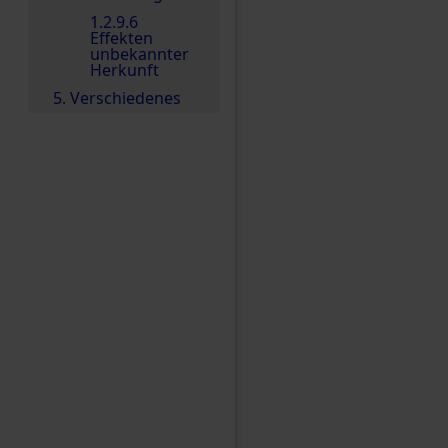
1.2.9.6
Effekten
unbekannter
Herkunft
5. Verschiedenes