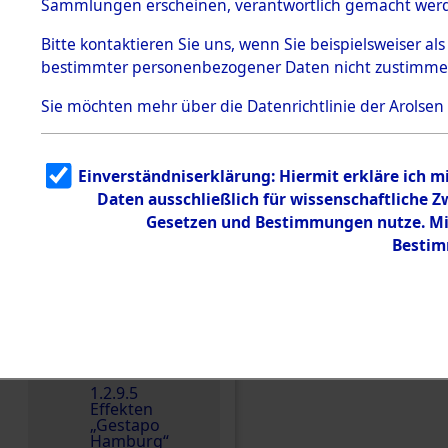
dem KZ
Sammlungen erscheinen, verantwortlich gemacht wer
Dachau
Bitte
kontaktieren
Sie uns, wenn Sie beispielsweiser al
1.2.9.2
Effekten aus
bestimmter personenbezogener Daten nicht zustimme
dem KZ
Dachau,
Sie möchten mehr über die Datenrichtlinie der Arolsen
Bayerisches
Landesentsch
ädigungsamt
1.2.9.3
Einverständniserklärung: Hiermit erkläre ich 
Effekten aus
Daten ausschließlich für wissenschaftliche
dem KZ
Einen Kommentar schr
Neuengamm
Gesetzen und Bestimmungen nutze. Mir
e
Bestim
Dokument
e
1.2.9.4
Effekten nicht
identifizierter
Eigentümer
1.2.9.5
Effekten
„Gestapo
Hamburg“