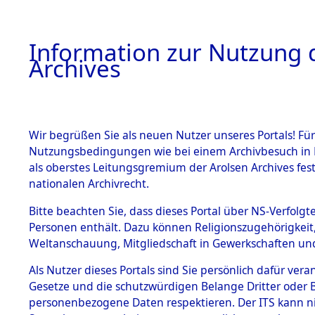
Information zur Nutzung d
Archives
HOME
BESTANDSBESCHREIBUNG
ARCHIVAL
Wir begrüßen Sie als neuen Nutzer unseres Portals! Für
Nutzungsbedingungen wie bei einem Archivbesuch in B
als oberstes Leitungsgremium der Arolsen Archives f
BESTÄNDE
0026 (108
nationalen Archivrecht.
1.
Bitte beachten Sie, dass dieses Portal über NS-Verfolgte
Inhaftierungsdoku
Personen enthält. Dazu können Religionszugehörigkeit,
mente
Weltanschauung, Mitgliedschaft in Gewerkschaften und 
1.2.9 Beim ITS
verwahrte
Als Nutzer dieses Portals sind Sie persönlich dafür vera
Effekten
Gesetze und die schutzwürdigen Belange Dritter oder B
1.2.9.1
personenbezogene Daten respektieren. Der ITS kann nic
Effekten aus