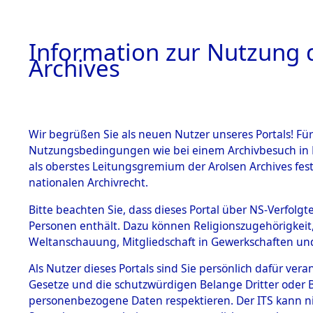
Information zur Nutzung d
Archives
HOME
BESTANDSBESCHREIBUNG
ARCHIVAL
Wir begrüßen Sie als neuen Nutzer unseres Portals! Für
Nutzungsbedingungen wie bei einem Archivbesuch in B
als oberstes Leitungsgremium der Arolsen Archives f
BESTÄNDE
0005 (108
nationalen Archivrecht.
1.
Bitte beachten Sie, dass dieses Portal über NS-Verfolgte
Inhaftierungsdoku
Personen enthält. Dazu können Religionszugehörigkeit,
mente
Weltanschauung, Mitgliedschaft in Gewerkschaften und 
1.2.9 Beim ITS
verwahrte
Als Nutzer dieses Portals sind Sie persönlich dafür vera
Effekten
Gesetze und die schutzwürdigen Belange Dritter oder B
1.2.9.1
personenbezogene Daten respektieren. Der ITS kann nic
Effekten aus