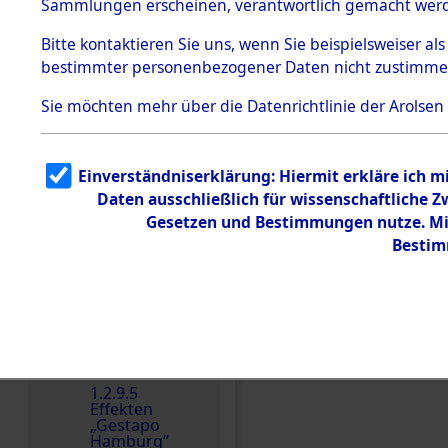
dem KZ
Sammlungen erscheinen, verantwortlich gemacht wer
Dachau
Bitte
kontaktieren
Sie uns, wenn Sie beispielsweiser al
1.2.9.2
Effekten aus
bestimmter personenbezogener Daten nicht zustimme
dem KZ
Dachau,
Sie möchten mehr über die Datenrichtlinie der Arolsen
Bayerisches
Landesentsch
ädigungsamt
1.2.9.3
Einverständniserklärung: Hiermit erkläre ich 
Effekten aus
Daten ausschließlich für wissenschaftliche
dem KZ
Einen Kommentar schr
Neuengamm
Gesetzen und Bestimmungen nutze. Mir
e
Bestim
Dokument
e
1.2.9.4
Effekten nicht
identifizierter
Eigentümer
1.2.9.5
Effekten
„Gestapo
Hamburg“