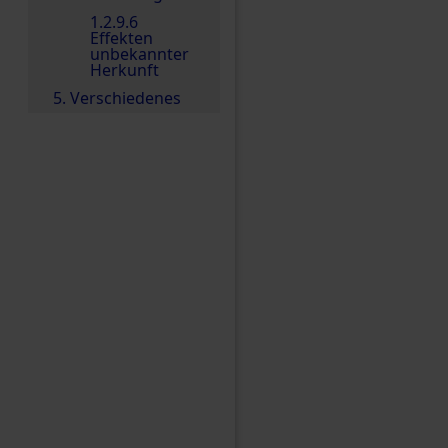
1.2.9.6
Effekten
unbekannter
Herkunft
5. Verschiedenes