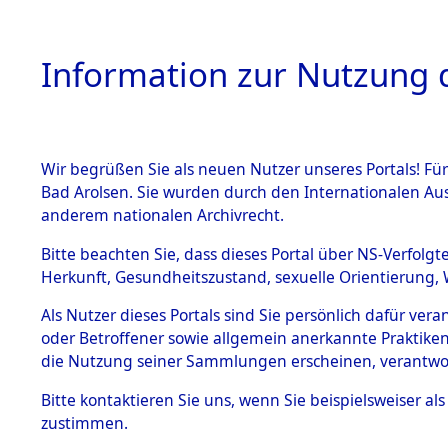
Information zur Nutzung d
Wir begrüßen Sie als neuen Nutzer unseres Portals! Fü
HOME
BESTANDSB
Bad Arolsen. Sie wurden durch den Internationalen Au
anderem nationalen Archivrecht.
BESTÄNDE
0003 (108
Bitte beachten Sie, dass dieses Portal über NS-Verfolgt
Herkunft, Gesundheitszustand, sexuelle Orientierung, 
1.
Inhaftierungsdoku
Als Nutzer dieses Portals sind Sie persönlich dafür ver
mente
oder Betroffener sowie allgemein anerkannte Praktiken
1.2.9 Beim ITS
die Nutzung seiner Sammlungen erscheinen, verantwo
verwahrte
Effekten
Bitte
kontaktieren
Sie uns, wenn Sie beispielsweiser a
1.2.9.1
zustimmen.
Effekten aus