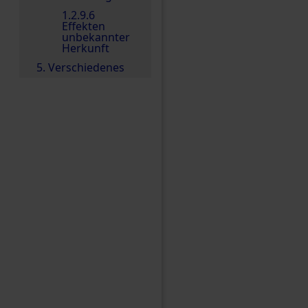
1.2.9.6
Effekten
unbekannter
Herkunft
5. Verschiedenes