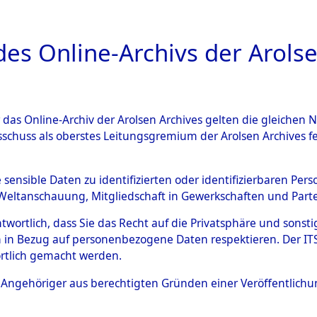
a
A
es Online-Archivs der Arolse
DIGITAL COLLEC
r das Online-Archiv der Arolsen Archives gelten die gleiche
ESCHREIBUNG
ARCHIVALE
ÜBERSICHT
BILD
sschuss als oberstes Leitungsgremium der Arolsen Archives 
007628)
e sensible Daten zu identifizierten oder identifizierbaren Pe
Weltanschauung, Mitgliedschaft in Gewerkschaften und Partei
antwortlich, dass Sie das Recht auf die Privatsphäre und sons
0003 (108007628)
 in Bezug auf personenbezogene Daten respektieren. Der ITS k
rtlich gemacht werden.
Person
JESKE, GE
ls Angehöriger aus berechtigten Gründen einer Veröffentlic