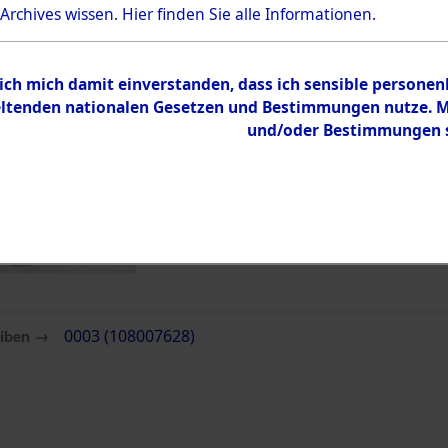
Bestand
 Archives wissen.
Hier
finden Sie alle Informationen.
Dokumente
 ich mich damit einverstanden, dass ich sensible persone
tenden nationalen Gesetzen und Bestimmungen nutze. Mir
und/oder Bestimmungen st
eiben →
0003 (108007628)