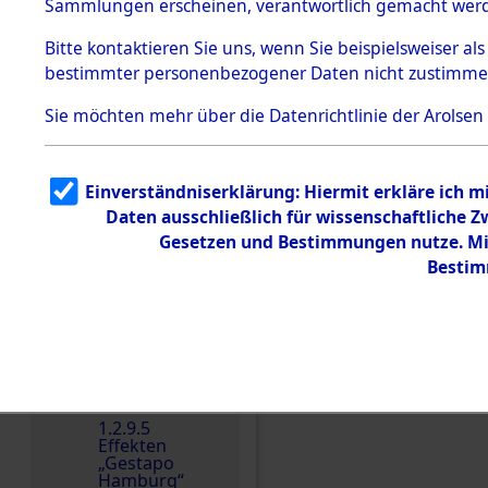
dem KZ
Sammlungen erscheinen, verantwortlich gemacht wer
Dachau
Bitte
kontaktieren
Sie uns, wenn Sie beispielsweiser al
1.2.9.2
Effekten aus
bestimmter personenbezogener Daten nicht zustimme
dem KZ
Dachau,
Sie möchten mehr über die Datenrichtlinie der Arolsen
Bayerisches
Landesentsch
ädigungsamt
1.2.9.3
Einverständniserklärung: Hiermit erkläre ich 
Effekten aus
Daten ausschließlich für wissenschaftliche
dem KZ
Neuengamm
Gesetzen und Bestimmungen nutze. Mir
e
Bestim
Dokument
e
1.2.9.4
Effekten nicht
identifizierter
Einen Kommentar schr
Eigentümer
1.2.9.5
Effekten
„Gestapo
Hamburg“