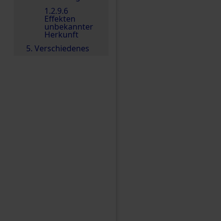
1.2.9.6
Effekten
unbekannter
Herkunft
5. Verschiedenes