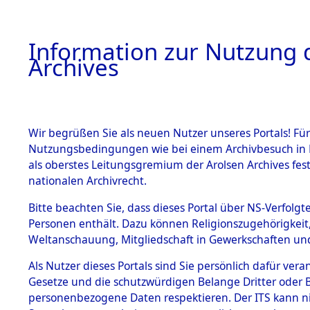
Information zur Nutzung d
Archives
HOME
BESTANDSBESCHREIBUNG
ARCHIVAL
Wir begrüßen Sie als neuen Nutzer unseres Portals! Für
Nutzungsbedingungen wie bei einem Archivbesuch in B
als oberstes Leitungsgremium der Arolsen Archives f
BESTÄNDE
0002 (108
nationalen Archivrecht.
1.
Bitte beachten Sie, dass dieses Portal über NS-Verfolgte
Inhaftierungsdoku
Personen enthält. Dazu können Religionszugehörigkeit,
mente
Weltanschauung, Mitgliedschaft in Gewerkschaften und 
1.2.9 Beim ITS
verwahrte
Als Nutzer dieses Portals sind Sie persönlich dafür vera
Effekten
Gesetze und die schutzwürdigen Belange Dritter oder B
1.2.9.1
personenbezogene Daten respektieren. Der ITS kann nic
Effekten aus