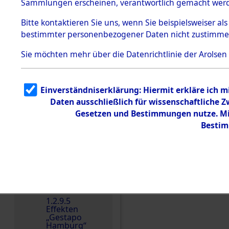
dem KZ
Sammlungen erscheinen, verantwortlich gemacht wer
Dachau
Bitte
kontaktieren
Sie uns, wenn Sie beispielsweiser al
1.2.9.2
Effekten aus
bestimmter personenbezogener Daten nicht zustimme
dem KZ
Dachau,
Sie möchten mehr über die Datenrichtlinie der Arolsen
Bayerisches
Landesentsch
ädigungsamt
1.2.9.3
Einverständniserklärung: Hiermit erkläre ich 
Effekten aus
Daten ausschließlich für wissenschaftliche
dem KZ
Einen Kommentar schr
Neuengamm
Gesetzen und Bestimmungen nutze. Mir
e
Bestim
Dokument
e
1.2.9.4
Effekten nicht
identifizierter
Eigentümer
1.2.9.5
Effekten
„Gestapo
Hamburg“