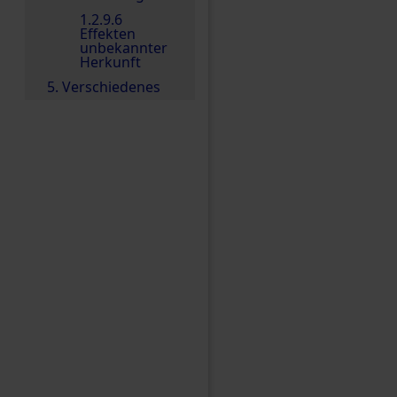
1.2.9.6
Effekten
unbekannter
Herkunft
5. Verschiedenes