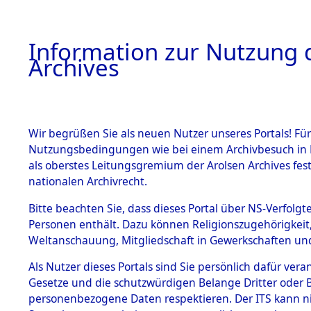
Information zur Nutzung d
Archives
HOME
BESTANDSBESCHREIBUNG
ARCHIVAL
Wir begrüßen Sie als neuen Nutzer unseres Portals! Für
Nutzungsbedingungen wie bei einem Archivbesuch in B
als oberstes Leitungsgremium der Arolsen Archives f
BESTÄNDE
0011 (108
nationalen Archivrecht.
1.
Bitte beachten Sie, dass dieses Portal über NS-Verfolgte
Inhaftierungsdoku
Personen enthält. Dazu können Religionszugehörigkeit,
mente
Weltanschauung, Mitgliedschaft in Gewerkschaften und 
1.2.9 Beim ITS
verwahrte
Als Nutzer dieses Portals sind Sie persönlich dafür vera
Effekten
Gesetze und die schutzwürdigen Belange Dritter oder B
1.2.9.1
personenbezogene Daten respektieren. Der ITS kann nic
Effekten aus