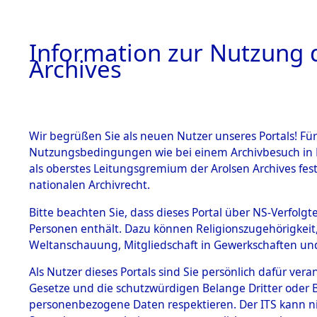
Information zur Nutzung d
Archives
HOME
BESTANDSBESCHREIBUNG
ARCHIVAL
Wir begrüßen Sie als neuen Nutzer unseres Portals! Für
Nutzungsbedingungen wie bei einem Archivbesuch in B
als oberstes Leitungsgremium der Arolsen Archives f
BESTÄNDE
0003 (108
nationalen Archivrecht.
1.
Bitte beachten Sie, dass dieses Portal über NS-Verfolgte
Inhaftierungsdoku
Personen enthält. Dazu können Religionszugehörigkeit,
mente
Weltanschauung, Mitgliedschaft in Gewerkschaften und 
1.2.9 Beim ITS
verwahrte
Als Nutzer dieses Portals sind Sie persönlich dafür vera
Effekten
Gesetze und die schutzwürdigen Belange Dritter oder B
1.2.9.1
personenbezogene Daten respektieren. Der ITS kann nic
Effekten aus