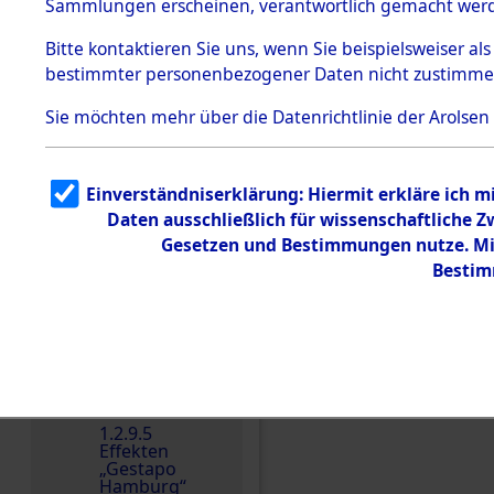
dem KZ
Sammlungen erscheinen, verantwortlich gemacht wer
Dachau
Bitte
kontaktieren
Sie uns, wenn Sie beispielsweiser al
1.2.9.2
Effekten aus
bestimmter personenbezogener Daten nicht zustimme
dem KZ
Dachau,
Sie möchten mehr über die Datenrichtlinie der Arolsen
Bayerisches
Landesentsch
ädigungsamt
1.2.9.3
Einverständniserklärung: Hiermit erkläre ich 
Effekten aus
Daten ausschließlich für wissenschaftliche
dem KZ
Einen Kommentar schr
Neuengamm
Gesetzen und Bestimmungen nutze. Mir
e
Bestim
Dokument
e
1.2.9.4
Effekten nicht
identifizierter
Eigentümer
1.2.9.5
Effekten
„Gestapo
Hamburg“