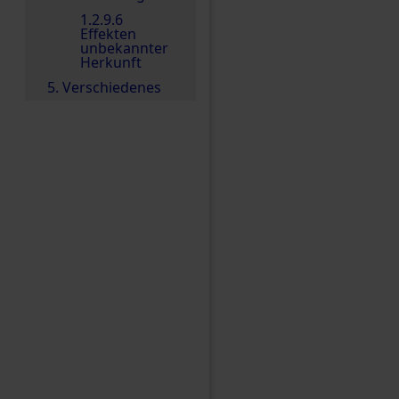
1.2.9.6
Effekten
unbekannter
Herkunft
5. Verschiedenes