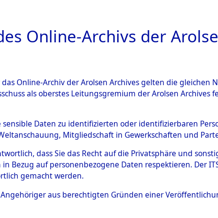
a
A
es Online-Archivs der Arolse
DIGITAL COLLEC
r das Online-Archiv der Arolsen Archives gelten die gleiche
ESCHREIBUNG
ARCHIVALE
ÜBERSICHT
BILD
sschuss als oberstes Leitungsgremium der Arolsen Archives 
007928)
e sensible Daten zu identifizierten oder identifizierbaren Pe
Weltanschauung, Mitgliedschaft in Gewerkschaften und Partei
antwortlich, dass Sie das Recht auf die Privatsphäre und sons
0003 (108007928)
 in Bezug auf personenbezogene Daten respektieren. Der ITS k
rtlich gemacht werden.
Person
KAMSCHELI
ls Angehöriger aus berechtigten Gründen einer Veröffentlic