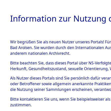
Information zur Nutzung d
Wir begrüßen Sie als neuen Nutzer unseres Portals! Fü
HOME
BESTANDSB
Bad Arolsen. Sie wurden durch den Internationalen Au
anderem nationalen Archivrecht.
BESTÄNDE
0003 (108
Bitte beachten Sie, dass dieses Portal über NS-Verfolgt
Herkunft, Gesundheitszustand, sexuelle Orientierung, 
1.
Inhaftierungsdoku
Als Nutzer dieses Portals sind Sie persönlich dafür ver
mente
oder Betroffener sowie allgemein anerkannte Praktiken
1.2.9 Beim ITS
die Nutzung seiner Sammlungen erscheinen, verantwo
verwahrte
Effekten
Bitte
kontaktieren
Sie uns, wenn Sie beispielsweiser a
1.2.9.1
zustimmen.
Effekten aus