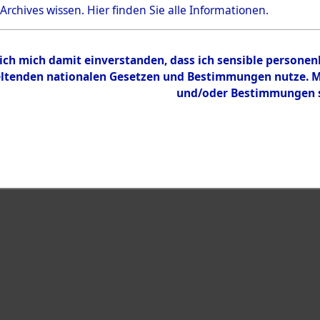
Bestand
 Archives wissen.
Hier
finden Sie alle Informationen.
Dokumente
 ich mich damit einverstanden, dass ich sensible persone
tenden nationalen Gesetzen und Bestimmungen nutze. Mir
und/oder Bestimmungen st
eiben →
0003 (108007928)