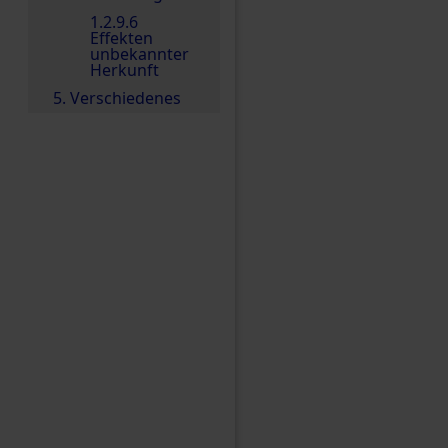
1.2.9.6
Effekten
unbekannter
Herkunft
5. Verschiedenes