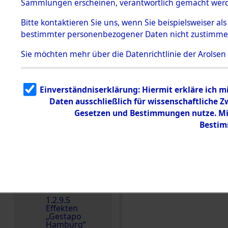
dem KZ
Sammlungen erscheinen, verantwortlich gemacht wer
Dachau
Bitte
kontaktieren
Sie uns, wenn Sie beispielsweiser al
1.2.9.2
Effekten aus
bestimmter personenbezogener Daten nicht zustimme
dem KZ
Dachau,
Sie möchten mehr über die Datenrichtlinie der Arolsen
Bayerisches
Landesentsch
ädigungsamt
1.2.9.3
Einverständniserklärung: Hiermit erkläre ich 
Effekten aus
Daten ausschließlich für wissenschaftliche
dem KZ
Einen Kommentar schr
Neuengamm
Gesetzen und Bestimmungen nutze. Mir
e
Bestim
Dokument
e
1.2.9.4
Effekten nicht
identifizierter
Eigentümer
1.2.9.5
Effekten
„Gestapo
Hamburg“