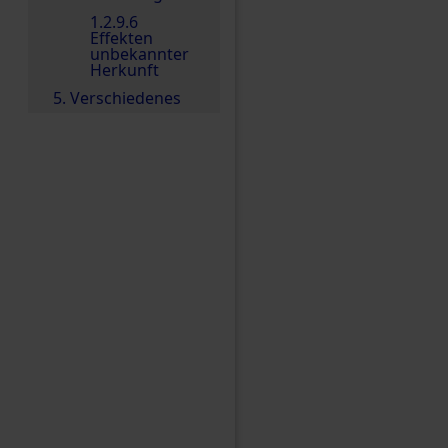
1.2.9.6
Effekten
unbekannter
Herkunft
5. Verschiedenes