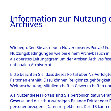
Information zur Nutzung d
Archives
HOME
BESTANDSBESCHREIBUNG
ARCHIVAL
Wir begrüßen Sie als neuen Nutzer unseres Portals! Für
Nutzungsbedingungen wie bei einem Archivbesuch in B
als oberstes Leitungsgremium der Arolsen Archives f
BESTÄNDE
0001 (108
nationalen Archivrecht.
1.
Bitte beachten Sie, dass dieses Portal über NS-Verfolgte
Inhaftierungsdoku
Personen enthält. Dazu können Religionszugehörigkeit,
mente
Weltanschauung, Mitgliedschaft in Gewerkschaften und 
1.2.9 Beim ITS
verwahrte
Als Nutzer dieses Portals sind Sie persönlich dafür vera
Effekten
Gesetze und die schutzwürdigen Belange Dritter oder B
1.2.9.1
personenbezogene Daten respektieren. Der ITS kann nic
Effekten aus