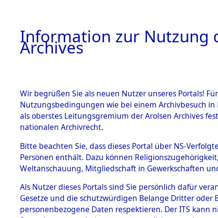
Information zur Nutzung d
Archives
HOME
BESTANDSBESCHREIBUNG
ARCHIVAL
Wir begrüßen Sie als neuen Nutzer unseres Portals! Für
Nutzungsbedingungen wie bei einem Archivbesuch in B
als oberstes Leitungsgremium der Arolsen Archives f
BESTÄNDE
0002 (108
nationalen Archivrecht.
1.
Bitte beachten Sie, dass dieses Portal über NS-Verfolgte
Inhaftierungsdoku
Personen enthält. Dazu können Religionszugehörigkeit,
mente
Weltanschauung, Mitgliedschaft in Gewerkschaften und 
1.2.9 Beim ITS
verwahrte
Als Nutzer dieses Portals sind Sie persönlich dafür vera
Effekten
Gesetze und die schutzwürdigen Belange Dritter oder B
1.2.9.1
personenbezogene Daten respektieren. Der ITS kann nic
Effekten aus