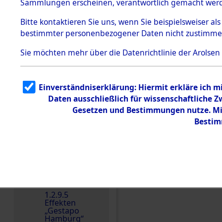
dem KZ
Sammlungen erscheinen, verantwortlich gemacht wer
Dachau
Bitte
kontaktieren
Sie uns, wenn Sie beispielsweiser al
1.2.9.2
Effekten aus
bestimmter personenbezogener Daten nicht zustimme
dem KZ
Dachau,
Sie möchten mehr über die Datenrichtlinie der Arolsen
Bayerisches
Landesentsch
ädigungsamt
1.2.9.3
Einverständniserklärung: Hiermit erkläre ich 
Effekten aus
Daten ausschließlich für wissenschaftliche
dem KZ
Einen Kommentar schr
Neuengamm
Gesetzen und Bestimmungen nutze. Mir
e
Bestim
Dokument
e
1.2.9.4
Effekten nicht
identifizierter
Eigentümer
1.2.9.5
Effekten
„Gestapo
Hamburg“