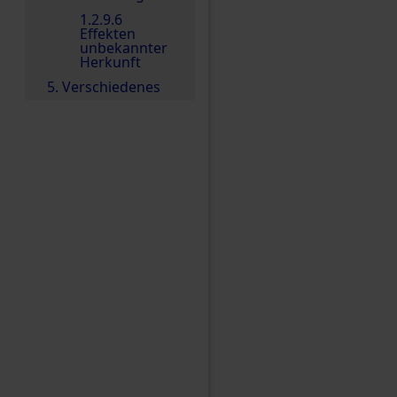
1.2.9.6
Effekten
unbekannter
Herkunft
5. Verschiedenes