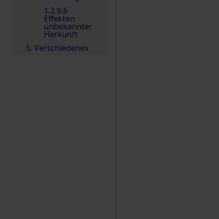
1.2.9.6
Effekten
unbekannter
Herkunft
5. Verschiedenes