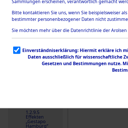
dem KZ
Sammlungen erscheinen, verantwortlich gemacht wer
Dachau
Bitte
kontaktieren
Sie uns, wenn Sie beispielsweiser al
1.2.9.2
Effekten aus
bestimmter personenbezogener Daten nicht zustimme
dem KZ
Dachau,
Sie möchten mehr über die Datenrichtlinie der Arolsen
Bayerisches
Landesentsch
ädigungsamt
1.2.9.3
Einverständniserklärung: Hiermit erkläre ich 
Effekten aus
Daten ausschließlich für wissenschaftliche
dem KZ
Einen Kommentar schr
Neuengamm
Gesetzen und Bestimmungen nutze. Mir
e
Bestim
Dokument
e
1.2.9.4
Effekten nicht
identifizierter
Eigentümer
1.2.9.5
Effekten
„Gestapo
Hamburg“