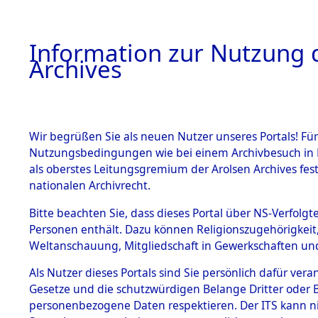
Information zur Nutzung d
Archives
HOME
BESTANDSBESCHREIBUNG
ARCHIVAL
Wir begrüßen Sie als neuen Nutzer unseres Portals! Für
Nutzungsbedingungen wie bei einem Archivbesuch in B
als oberstes Leitungsgremium der Arolsen Archives f
BESTÄNDE
0002 (108
nationalen Archivrecht.
1.
Bitte beachten Sie, dass dieses Portal über NS-Verfolgte
Inhaftierungsdoku
Personen enthält. Dazu können Religionszugehörigkeit,
mente
Weltanschauung, Mitgliedschaft in Gewerkschaften und 
1.2.9 Beim ITS
verwahrte
Als Nutzer dieses Portals sind Sie persönlich dafür vera
Effekten
Gesetze und die schutzwürdigen Belange Dritter oder B
1.2.9.1
personenbezogene Daten respektieren. Der ITS kann nic
Effekten aus