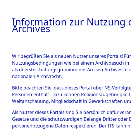
Information zur Nutzung d
Archives
HOME
BESTANDSBESCHREIBUNG
ARCHIVAL
Wir begrüßen Sie als neuen Nutzer unseres Portals! Für
Nutzungsbedingungen wie bei einem Archivbesuch in B
als oberstes Leitungsgremium der Arolsen Archives f
BESTÄNDE
0002 (108
nationalen Archivrecht.
1.
Bitte beachten Sie, dass dieses Portal über NS-Verfolgte
Inhaftierungsdoku
Personen enthält. Dazu können Religionszugehörigkeit,
mente
Weltanschauung, Mitgliedschaft in Gewerkschaften und 
1.2.9 Beim ITS
verwahrte
Als Nutzer dieses Portals sind Sie persönlich dafür vera
Effekten
Gesetze und die schutzwürdigen Belange Dritter oder B
1.2.9.1
personenbezogene Daten respektieren. Der ITS kann nic
Effekten aus