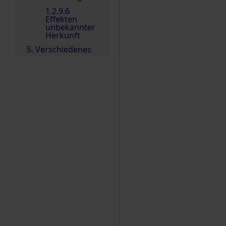
1.2.9.6
Effekten
unbekannter
Herkunft
5. Verschiedenes