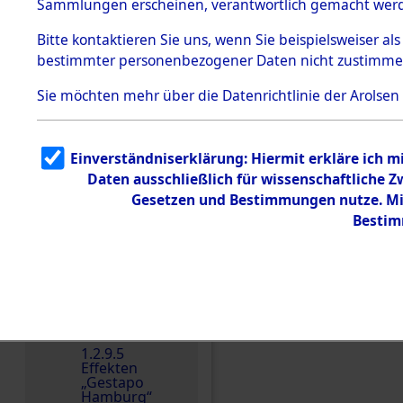
dem KZ
Sammlungen erscheinen, verantwortlich gemacht wer
Dachau
Bitte
kontaktieren
Sie uns, wenn Sie beispielsweiser al
1.2.9.2
Effekten aus
bestimmter personenbezogener Daten nicht zustimme
dem KZ
Dachau,
Sie möchten mehr über die Datenrichtlinie der Arolsen
Bayerisches
Landesentsch
ädigungsamt
1.2.9.3
Einverständniserklärung: Hiermit erkläre ich 
Effekten aus
Daten ausschließlich für wissenschaftliche
dem KZ
Einen Kommentar schr
Neuengamm
Gesetzen und Bestimmungen nutze. Mir
e
Bestim
Dokument
e
1.2.9.4
Effekten nicht
identifizierter
Eigentümer
1.2.9.5
Effekten
„Gestapo
Hamburg“