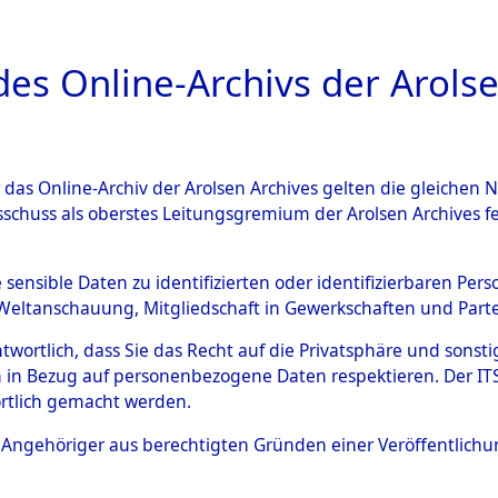
a
A
es Online-Archivs der Arolse
DIGITAL COLLEC
r das Online-Archiv der Arolsen Archives gelten die gleiche
ESCHREIBUNG
ARCHIVALE
ÜBERSICHT
BILD
sschuss als oberstes Leitungsgremium der Arolsen Archives 
008378)
e sensible Daten zu identifizierten oder identifizierbaren Pe
Weltanschauung, Mitgliedschaft in Gewerkschaften und Partei
antwortlich, dass Sie das Recht auf die Privatsphäre und sons
0005 (108008378)
 in Bezug auf personenbezogene Daten respektieren. Der ITS k
rtlich gemacht werden.
Person
KNOLL, JO
ls Angehöriger aus berechtigten Gründen einer Veröffentlic