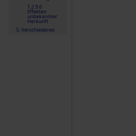
1.2.9.6
Effekten
unbekannter
Herkunft
5. Verschiedenes