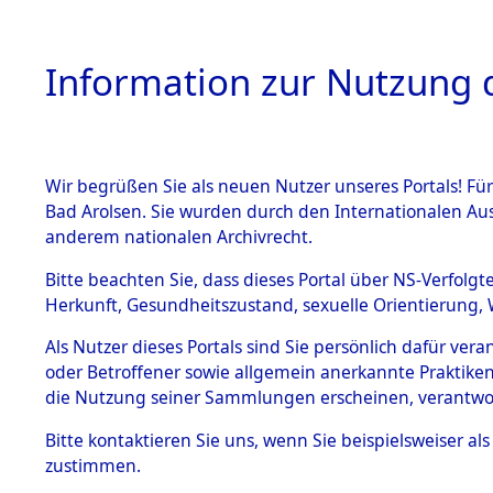
Information zur Nutzung d
Wir begrüßen Sie als neuen Nutzer unseres Portals! Fü
HOME
BESTANDSB
Bad Arolsen. Sie wurden durch den Internationalen Au
anderem nationalen Archivrecht.
BESTÄNDE
0005 (108
Bitte beachten Sie, dass dieses Portal über NS-Verfolgt
Herkunft, Gesundheitszustand, sexuelle Orientierung, 
1.
Inhaftierungsdoku
Als Nutzer dieses Portals sind Sie persönlich dafür ver
mente
oder Betroffener sowie allgemein anerkannte Praktiken
1.2.9 Beim ITS
die Nutzung seiner Sammlungen erscheinen, verantwo
verwahrte
Effekten
Bitte
kontaktieren
Sie uns, wenn Sie beispielsweiser a
1.2.9.1
zustimmen.
Effekten aus