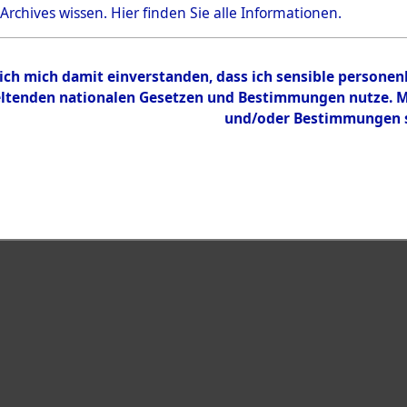
Bestand
 Archives wissen.
Hier
finden Sie alle Informationen.
Dokumente
 ich mich damit einverstanden, dass ich sensible persone
tenden nationalen Gesetzen und Bestimmungen nutze. Mir
und/oder Bestimmungen st
eiben →
0005 (108008378)