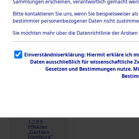
dem KZ
Sammlungen erscheinen, verantwortlich gemacht wer
Dachau
Bitte
kontaktieren
Sie uns, wenn Sie beispielsweiser al
1.2.9.2
Effekten aus
bestimmter personenbezogener Daten nicht zustimme
dem KZ
Dachau,
Sie möchten mehr über die Datenrichtlinie der Arolsen
Bayerisches
Landesentsch
ädigungsamt
1.2.9.3
Einverständniserklärung: Hiermit erkläre ich 
Effekten aus
Daten ausschließlich für wissenschaftliche
dem KZ
Neuengamm
Gesetzen und Bestimmungen nutze. Mir
e
Bestim
Einen Kommentar schr
Dokument
e
1.2.9.4
Effekten nicht
identifizierter
Eigentümer
1.2.9.5
Effekten
„Gestapo
Hamburg“