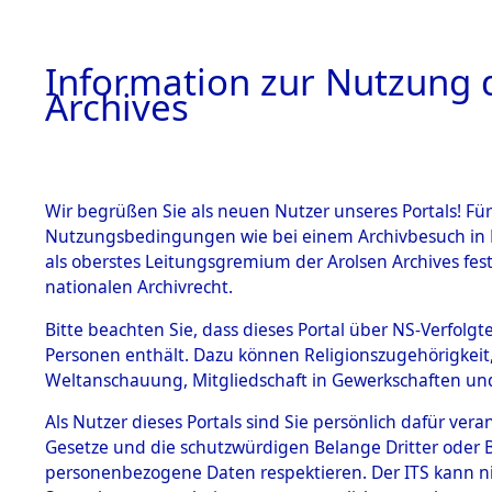
Information zur Nutzung d
Archives
HOME
BESTANDSBESCHREIBUNG
ARCHIVAL
Wir begrüßen Sie als neuen Nutzer unseres Portals! Für
Nutzungsbedingungen wie bei einem Archivbesuch in B
als oberstes Leitungsgremium der Arolsen Archives f
BESTÄNDE
0005 (108
nationalen Archivrecht.
1.
Bitte beachten Sie, dass dieses Portal über NS-Verfolgte
Inhaftierungsdoku
Personen enthält. Dazu können Religionszugehörigkeit,
mente
Weltanschauung, Mitgliedschaft in Gewerkschaften und 
1.2.9 Beim ITS
verwahrte
Als Nutzer dieses Portals sind Sie persönlich dafür vera
Effekten
Gesetze und die schutzwürdigen Belange Dritter oder B
1.2.9.1
personenbezogene Daten respektieren. Der ITS kann nic
Effekten aus