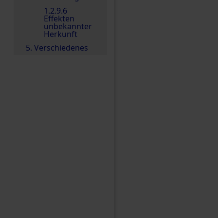
1.2.9.6
Effekten
unbekannter
Herkunft
5. Verschiedenes