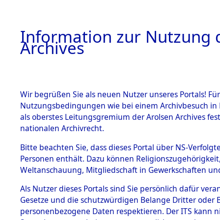
Information zur Nutzung d
Archives
HOME
BESTANDSBESCHREIBUNG
ARCHIVAL
Wir begrüßen Sie als neuen Nutzer unseres Portals! Für
Nutzungsbedingungen wie bei einem Archivbesuch in B
als oberstes Leitungsgremium der Arolsen Archives f
BESTÄNDE
0002 (108
nationalen Archivrecht.
1.
Bitte beachten Sie, dass dieses Portal über NS-Verfolgte
Inhaftierungsdoku
Personen enthält. Dazu können Religionszugehörigkeit,
mente
Weltanschauung, Mitgliedschaft in Gewerkschaften und 
1.2.9 Beim ITS
verwahrte
Als Nutzer dieses Portals sind Sie persönlich dafür vera
Effekten
Gesetze und die schutzwürdigen Belange Dritter oder B
1.2.9.1
personenbezogene Daten respektieren. Der ITS kann nic
Effekten aus