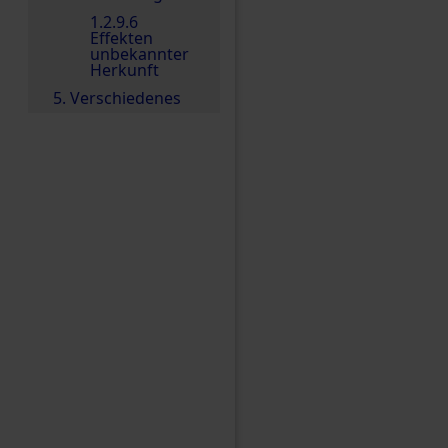
1.2.9.6
Effekten
unbekannter
Herkunft
5. Verschiedenes