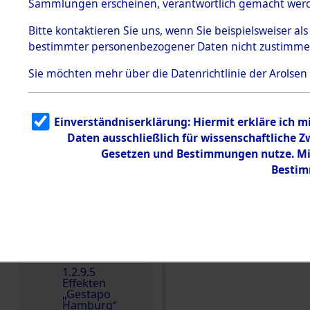
dem KZ
Sammlungen erscheinen, verantwortlich gemacht wer
Dachau
Bitte
kontaktieren
Sie uns, wenn Sie beispielsweiser al
1.2.9.2
Effekten aus
bestimmter personenbezogener Daten nicht zustimme
dem KZ
Dachau,
Sie möchten mehr über die Datenrichtlinie der Arolsen
Bayerisches
Landesentsch
ädigungsamt
1.2.9.3
Einverständniserklärung: Hiermit erkläre ich 
Effekten aus
Einen Kommentar schr
Daten ausschließlich für wissenschaftliche
dem KZ
Neuengamm
Gesetzen und Bestimmungen nutze. Mir
e
Bestim
Dokument
e
1.2.9.4
Effekten nicht
identifizierter
Eigentümer
1.2.9.5
Effekten
„Gestapo
Hamburg“