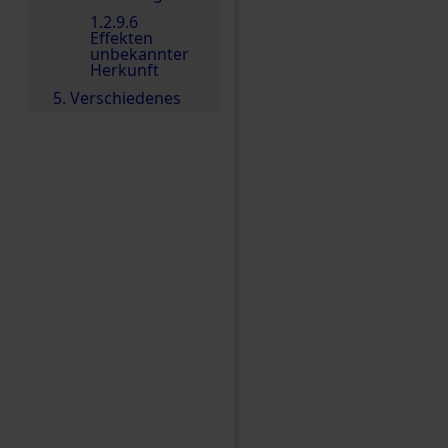
1.2.9.6
Effekten
unbekannter
Herkunft
5. Verschiedenes