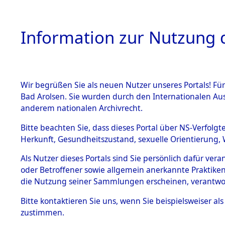
Information zur Nutzung d
Wir begrüßen Sie als neuen Nutzer unseres Portals! Fü
HOME
BESTANDSB
Bad Arolsen. Sie wurden durch den Internationalen Au
anderem nationalen Archivrecht.
BESTÄNDE
0001 (108
Bitte beachten Sie, dass dieses Portal über NS-Verfolgt
Herkunft, Gesundheitszustand, sexuelle Orientierung, 
1.
Inhaftierungsdoku
Als Nutzer dieses Portals sind Sie persönlich dafür ver
mente
oder Betroffener sowie allgemein anerkannte Praktiken
1.2.9 Beim ITS
die Nutzung seiner Sammlungen erscheinen, verantwo
verwahrte
Effekten
Bitte
kontaktieren
Sie uns, wenn Sie beispielsweiser a
1.2.9.1
zustimmen.
Effekten aus