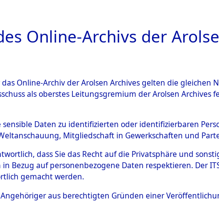
a
A
es Online-Archivs der Arolse
DIGITAL COLLEC
r das Online-Archiv der Arolsen Archives gelten die gleiche
ESCHREIBUNG
ARCHIVALE
ÜBERSICHT
BILD
sschuss als oberstes Leitungsgremium der Arolsen Archives 
008457)
e sensible Daten zu identifizierten oder identifizierbaren Pe
Weltanschauung, Mitgliedschaft in Gewerkschaften und Partei
antwortlich, dass Sie das Recht auf die Privatsphäre und sons
0001 (108008457)
 in Bezug auf personenbezogene Daten respektieren. Der ITS k
rtlich gemacht werden.
Person
KONCZAK, 
ls Angehöriger aus berechtigten Gründen einer Veröffentlic