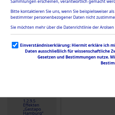
dem KZ
Sammlungen erscheinen, verantwortlich gemacht wer
Dachau
Bitte
kontaktieren
Sie uns, wenn Sie beispielsweiser al
1.2.9.2
Effekten aus
bestimmter personenbezogener Daten nicht zustimme
dem KZ
Dachau,
Sie möchten mehr über die Datenrichtlinie der Arolsen
Bayerisches
Landesentsch
ädigungsamt
1.2.9.3
Einverständniserklärung: Hiermit erkläre ich 
Effekten aus
Daten ausschließlich für wissenschaftliche
dem KZ
Einen Kommentar schr
Neuengamm
Gesetzen und Bestimmungen nutze. Mir
e
Bestim
Dokument
e
1.2.9.4
Effekten nicht
identifizierter
Eigentümer
1.2.9.5
Effekten
„Gestapo
Hamburg“