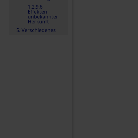
1.2.9.6
Effekten
unbekannter
Herkunft
5. Verschiedenes