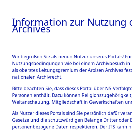
Information zur Nutzung d
Archives
HOME
BESTANDSBESCHREIBUNG
ARCHIVAL
Wir begrüßen Sie als neuen Nutzer unseres Portals! Für
Nutzungsbedingungen wie bei einem Archivbesuch in B
als oberstes Leitungsgremium der Arolsen Archives f
BESTÄNDE
0001 (108
nationalen Archivrecht.
1.
Bitte beachten Sie, dass dieses Portal über NS-Verfolgte
Inhaftierungsdoku
Personen enthält. Dazu können Religionszugehörigkeit,
mente
Weltanschauung, Mitgliedschaft in Gewerkschaften und 
1.2.9 Beim ITS
verwahrte
Als Nutzer dieses Portals sind Sie persönlich dafür vera
Effekten
Gesetze und die schutzwürdigen Belange Dritter oder B
1.2.9.1
personenbezogene Daten respektieren. Der ITS kann nic
Effekten aus