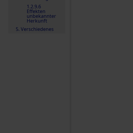
1.2.9.6
Effekten
unbekannter
Herkunft
5. Verschiedenes