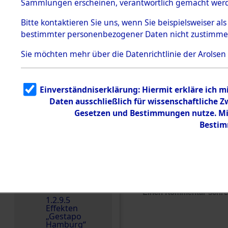
dem KZ
Sammlungen erscheinen, verantwortlich gemacht wer
Dachau
Bitte
kontaktieren
Sie uns, wenn Sie beispielsweiser al
1.2.9.2
Effekten aus
bestimmter personenbezogener Daten nicht zustimme
dem KZ
Dachau,
Sie möchten mehr über die Datenrichtlinie der Arolsen
Bayerisches
Landesentsch
ädigungsamt
1.2.9.3
Einverständniserklärung: Hiermit erkläre ich 
Effekten aus
Daten ausschließlich für wissenschaftliche
dem KZ
Neuengamm
Gesetzen und Bestimmungen nutze. Mir
e
Bestim
Dokument
e
1.2.9.4
Effekten nicht
identifizierter
Eigentümer
Einen Kommentar schr
1.2.9.5
Effekten
„Gestapo
Hamburg“