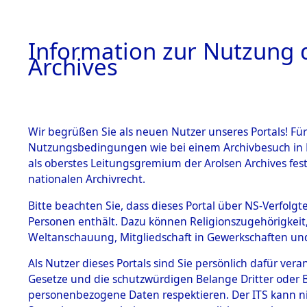
Information zur Nutzung d
Archives
HOME
BESTANDSBESCHREIBUNG
ARCHIVAL
Wir begrüßen Sie als neuen Nutzer unseres Portals! Für
Nutzungsbedingungen wie bei einem Archivbesuch in B
als oberstes Leitungsgremium der Arolsen Archives f
BESTÄNDE
0003 (108
nationalen Archivrecht.
1.
Bitte beachten Sie, dass dieses Portal über NS-Verfolgte
Inhaftierungsdoku
Personen enthält. Dazu können Religionszugehörigkeit,
mente
Weltanschauung, Mitgliedschaft in Gewerkschaften und 
1.2.9 Beim ITS
verwahrte
Als Nutzer dieses Portals sind Sie persönlich dafür vera
Effekten
Gesetze und die schutzwürdigen Belange Dritter oder B
1.2.9.1
personenbezogene Daten respektieren. Der ITS kann nic
Effekten aus