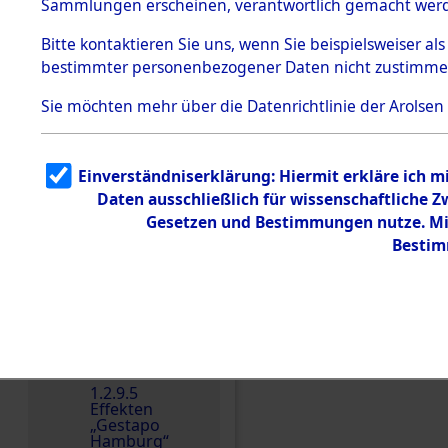
dem KZ
Sammlungen erscheinen, verantwortlich gemacht wer
Dachau
Bitte
kontaktieren
Sie uns, wenn Sie beispielsweiser al
1.2.9.2
Effekten aus
bestimmter personenbezogener Daten nicht zustimme
dem KZ
Dachau,
Sie möchten mehr über die Datenrichtlinie der Arolsen
Bayerisches
Landesentsch
ädigungsamt
1.2.9.3
Einverständniserklärung: Hiermit erkläre ich 
Effekten aus
Daten ausschließlich für wissenschaftliche
dem KZ
Einen Kommentar schr
Neuengamm
Gesetzen und Bestimmungen nutze. Mir
e
Bestim
Dokument
e
1.2.9.4
Effekten nicht
identifizierter
Eigentümer
1.2.9.5
Effekten
„Gestapo
Hamburg“