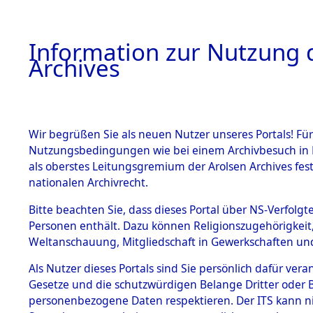
Information zur Nutzung d
Archives
HOME
BESTANDSBESCHREIBUNG
ARCHIVAL
Wir begrüßen Sie als neuen Nutzer unseres Portals! Für
Nutzungsbedingungen wie bei einem Archivbesuch in B
als oberstes Leitungsgremium der Arolsen Archives f
BESTÄNDE
0004 (108
nationalen Archivrecht.
1.
Bitte beachten Sie, dass dieses Portal über NS-Verfolgte
Inhaftierungsdoku
Personen enthält. Dazu können Religionszugehörigkeit,
mente
Weltanschauung, Mitgliedschaft in Gewerkschaften und 
1.2.9 Beim ITS
verwahrte
Als Nutzer dieses Portals sind Sie persönlich dafür vera
Effekten
Gesetze und die schutzwürdigen Belange Dritter oder B
1.2.9.1
personenbezogene Daten respektieren. Der ITS kann nic
Effekten aus