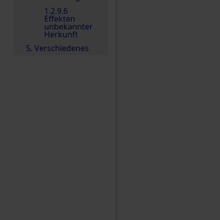
1.2.9.6
Effekten
unbekannter
Herkunft
5. Verschiedenes