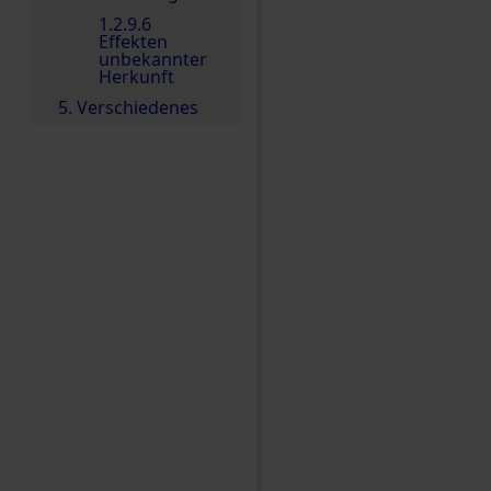
1.2.9.6
Effekten
unbekannter
Herkunft
5. Verschiedenes