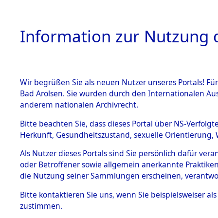
Information zur Nutzung d
Wir begrüßen Sie als neuen Nutzer unseres Portals! Fü
HOME
BESTANDSB
Bad Arolsen. Sie wurden durch den Internationalen Au
anderem nationalen Archivrecht.
BESTÄNDE
0005 (108
Bitte beachten Sie, dass dieses Portal über NS-Verfolgt
Herkunft, Gesundheitszustand, sexuelle Orientierung, 
1.
Inhaftierungsdoku
Als Nutzer dieses Portals sind Sie persönlich dafür ver
mente
oder Betroffener sowie allgemein anerkannte Praktiken
1.2.9 Beim ITS
die Nutzung seiner Sammlungen erscheinen, verantwo
verwahrte
Effekten
Bitte
kontaktieren
Sie uns, wenn Sie beispielsweiser a
1.2.9.1
zustimmen.
Effekten aus