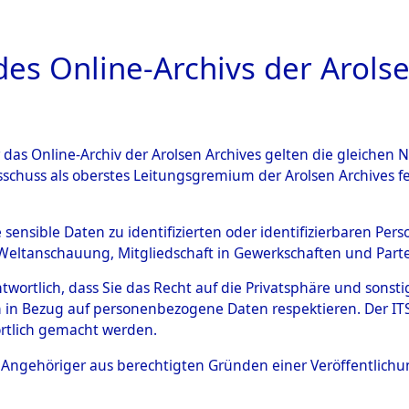
a
A
es Online-Archivs der Arolse
DIGITAL COLLEC
r das Online-Archiv der Arolsen Archives gelten die gleiche
ESCHREIBUNG
ARCHIVALE
ÜBERSICHT
BILD
sschuss als oberstes Leitungsgremium der Arolsen Archives 
008552)
e sensible Daten zu identifizierten oder identifizierbaren Pe
Weltanschauung, Mitgliedschaft in Gewerkschaften und Partei
antwortlich, dass Sie das Recht auf die Privatsphäre und sons
0005 (108008552)
 in Bezug auf personenbezogene Daten respektieren. Der ITS k
rtlich gemacht werden.
Person
KORINEK, 
ls Angehöriger aus berechtigten Gründen einer Veröffentlic