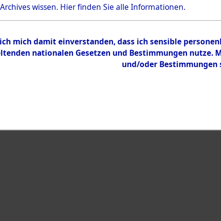
Bestand
 Archives wissen.
Hier
finden Sie alle Informationen.
Dokumente
 ich mich damit einverstanden, dass ich sensible persone
tenden nationalen Gesetzen und Bestimmungen nutze. Mir
und/oder Bestimmungen st
eiben →
0005 (108008552)