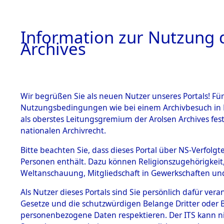
Information zur Nutzung d
Archives
HOME
BESTANDSBESCHREIBUNG
ARCHIVAL
Wir begrüßen Sie als neuen Nutzer unseres Portals! Für
Nutzungsbedingungen wie bei einem Archivbesuch in B
als oberstes Leitungsgremium der Arolsen Archives f
BESTÄNDE
0003 (108
nationalen Archivrecht.
1.
Bitte beachten Sie, dass dieses Portal über NS-Verfolgte
Inhaftierungsdoku
Personen enthält. Dazu können Religionszugehörigkeit,
mente
Weltanschauung, Mitgliedschaft in Gewerkschaften und 
1.2.9 Beim ITS
verwahrte
Als Nutzer dieses Portals sind Sie persönlich dafür vera
Effekten
Gesetze und die schutzwürdigen Belange Dritter oder B
1.2.9.1
personenbezogene Daten respektieren. Der ITS kann nic
Effekten aus