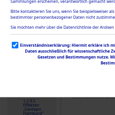
dem KZ
Sammlungen erscheinen, verantwortlich gemacht wer
Dachau
Bitte
kontaktieren
Sie uns, wenn Sie beispielsweiser al
1.2.9.2
Effekten aus
bestimmter personenbezogener Daten nicht zustimme
dem KZ
Dachau,
Sie möchten mehr über die Datenrichtlinie der Arolsen
Bayerisches
Landesentsch
ädigungsamt
1.2.9.3
Einverständniserklärung: Hiermit erkläre ich 
Effekten aus
Daten ausschließlich für wissenschaftliche
dem KZ
Neuengamm
Gesetzen und Bestimmungen nutze. Mir
e
Bestim
Dokument
e
1.2.9.4
Effekten nicht
identifizierter
Eigentümer
Einen Kommentar schr
1.2.9.5
Effekten
„Gestapo
Hamburg“