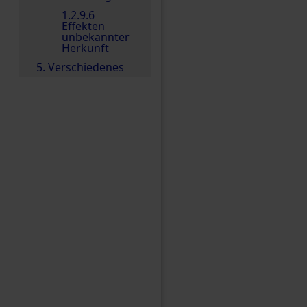
1.2.9.6
Effekten
unbekannter
Herkunft
5. Verschiedenes