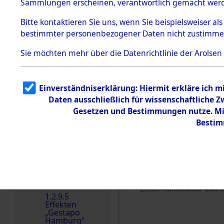
dem KZ
Sammlungen erscheinen, verantwortlich gemacht wer
Dachau
Bitte
kontaktieren
Sie uns, wenn Sie beispielsweiser al
1.2.9.2
Effekten aus
bestimmter personenbezogener Daten nicht zustimme
dem KZ
Dachau,
Sie möchten mehr über die Datenrichtlinie der Arolsen
Bayerisches
Landesentsch
ädigungsamt
1.2.9.3
Einverständniserklärung: Hiermit erkläre ich 
Effekten aus
Daten ausschließlich für wissenschaftliche
dem KZ
Neuengamm
Gesetzen und Bestimmungen nutze. Mir
e
Bestim
Dokument
e
1.2.9.4
Effekten nicht
identifizierter
Eigentümer
Einen Kommentar schr
1.2.9.5
Effekten
„Gestapo
Hamburg“