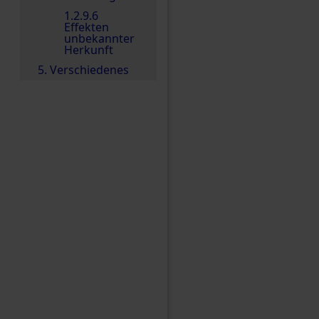
1.2.9.6
Effekten
unbekannter
Herkunft
5. Verschiedenes