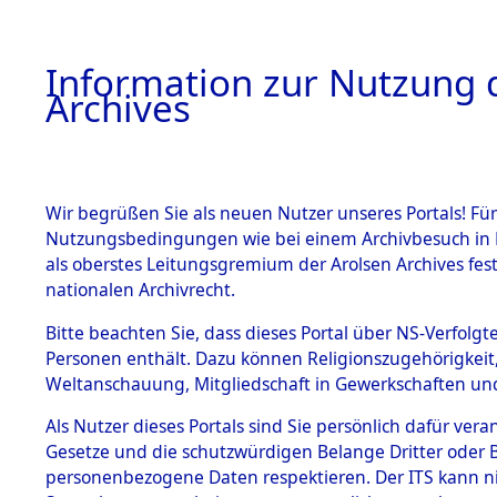
Information zur Nutzung d
Archives
HOME
BESTANDSBESCHREIBUNG
ARCHIVAL
Wir begrüßen Sie als neuen Nutzer unseres Portals! Für
Nutzungsbedingungen wie bei einem Archivbesuch in B
als oberstes Leitungsgremium der Arolsen Archives f
BESTÄNDE
0005 (108
nationalen Archivrecht.
1.
Bitte beachten Sie, dass dieses Portal über NS-Verfolgte
Inhaftierungsdoku
Personen enthält. Dazu können Religionszugehörigkeit,
mente
Weltanschauung, Mitgliedschaft in Gewerkschaften und 
1.2.9 Beim ITS
verwahrte
Als Nutzer dieses Portals sind Sie persönlich dafür vera
Effekten
Gesetze und die schutzwürdigen Belange Dritter oder B
1.2.9.1
personenbezogene Daten respektieren. Der ITS kann nic
Effekten aus