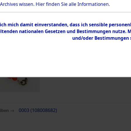
Bestand
 Archives wissen.
Hier
finden Sie alle Informationen.
Dokumente
 ich mich damit einverstanden, dass ich sensible persone
tenden nationalen Gesetzen und Bestimmungen nutze. Mir
und/oder Bestimmungen st
eiben →
0003 (108008682)