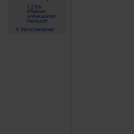
1.2.9.6
Effekten
unbekannter
Herkunft
5. Verschiedenes