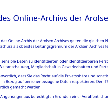
a
A
es Online-Archivs der Arolse
DIGITAL COLLEC
r das Online-Archiv der Arolsen Archives gelten die gleiche
ESCHREIBUNG
ARCHIVALE
ÜBERSICHT
BILD
sschuss als oberstes Leitungsgremium der Arolsen Archives 
008682)
e sensible Daten zu identifizierten oder identifizierbaren Pe
Weltanschauung, Mitgliedschaft in Gewerkschaften und Partei
antwortlich, dass Sie das Recht auf die Privatsphäre und sons
0003 (108008682)
 in Bezug auf personenbezogene Daten respektieren. Der ITS k
rtlich gemacht werden.
Person
KOTLAR, D
ls Angehöriger aus berechtigten Gründen einer Veröffentlic