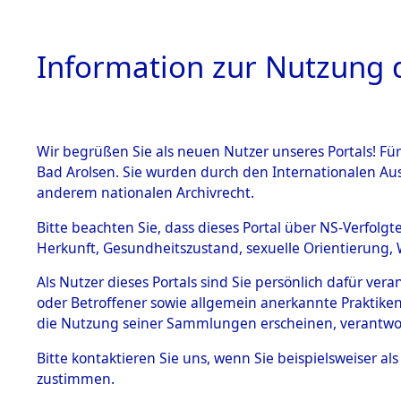
Information zur Nutzung d
Wir begrüßen Sie als neuen Nutzer unseres Portals! Fü
HOME
BESTANDSB
Bad Arolsen. Sie wurden durch den Internationalen Au
anderem nationalen Archivrecht.
BESTÄNDE
0003 (108
Bitte beachten Sie, dass dieses Portal über NS-Verfolgt
Herkunft, Gesundheitszustand, sexuelle Orientierung, 
1.
Inhaftierungsdoku
Als Nutzer dieses Portals sind Sie persönlich dafür ver
mente
oder Betroffener sowie allgemein anerkannte Praktiken
1.2.9 Beim ITS
die Nutzung seiner Sammlungen erscheinen, verantwo
verwahrte
Effekten
Bitte
kontaktieren
Sie uns, wenn Sie beispielsweiser a
1.2.9.1
zustimmen.
Effekten aus