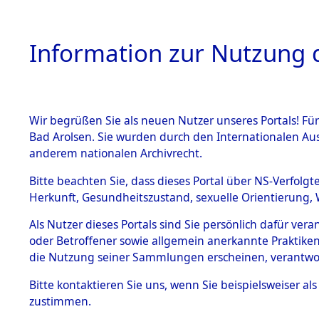
Information zur Nutzung d
Wir begrüßen Sie als neuen Nutzer unseres Portals! Fü
HOME
BESTANDSB
Bad Arolsen. Sie wurden durch den Internationalen Au
anderem nationalen Archivrecht.
BESTÄNDE
0003 (108
Bitte beachten Sie, dass dieses Portal über NS-Verfolgt
Herkunft, Gesundheitszustand, sexuelle Orientierung, 
1.
Inhaftierungsdoku
Als Nutzer dieses Portals sind Sie persönlich dafür ver
mente
oder Betroffener sowie allgemein anerkannte Praktiken
1.2.9 Beim ITS
die Nutzung seiner Sammlungen erscheinen, verantwo
verwahrte
Effekten
Bitte
kontaktieren
Sie uns, wenn Sie beispielsweiser a
1.2.9.1
zustimmen.
Effekten aus