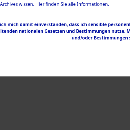
Bestand
 Archives wissen.
Hier
finden Sie alle Informationen.
Dokumente
 ich mich damit einverstanden, dass ich sensible persone
tenden nationalen Gesetzen und Bestimmungen nutze. Mir
und/oder Bestimmungen st
eiben →
0003 (108008691)