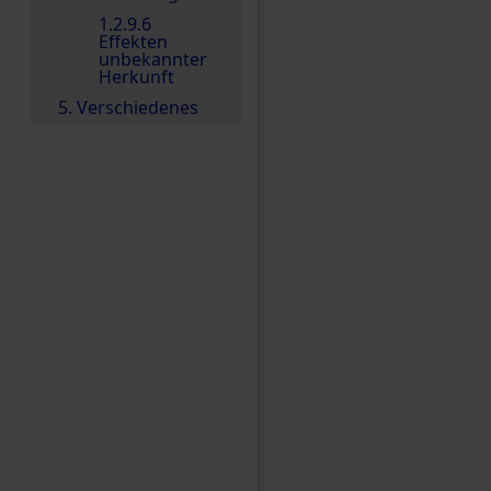
1.2.9.6
Effekten
unbekannter
Herkunft
5. Verschiedenes