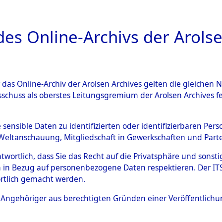
a
A
es Online-Archivs der Arolse
DIGITAL COLLEC
r das Online-Archiv der Arolsen Archives gelten die gleiche
ESCHREIBUNG
ARCHIVALE
ÜBERSICHT
BILD
sschuss als oberstes Leitungsgremium der Arolsen Archives 
008691)
e sensible Daten zu identifizierten oder identifizierbaren Pe
Weltanschauung, Mitgliedschaft in Gewerkschaften und Partei
antwortlich, dass Sie das Recht auf die Privatsphäre und sons
0003 (108008691)
 in Bezug auf personenbezogene Daten respektieren. Der ITS k
rtlich gemacht werden.
Person
KÖTZ, GUS
ls Angehöriger aus berechtigten Gründen einer Veröffentlic