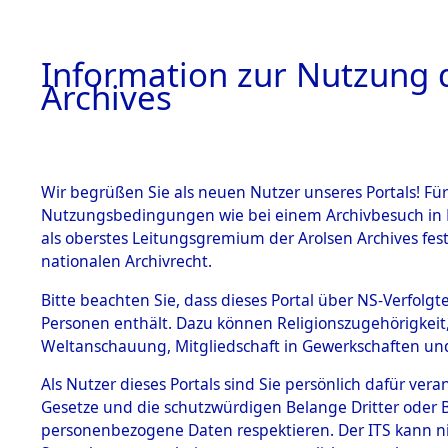
Information zur Nutzung d
Archives
HOME
BESTANDSBESCHREIBUNG
ARCHIVAL
Wir begrüßen Sie als neuen Nutzer unseres Portals! Für
Nutzungsbedingungen wie bei einem Archivbesuch in B
als oberstes Leitungsgremium der Arolsen Archives f
BESTÄNDE
0004 (108
nationalen Archivrecht.
1.
Bitte beachten Sie, dass dieses Portal über NS-Verfolgte
Inhaftierungsdoku
Personen enthält. Dazu können Religionszugehörigkeit,
mente
Weltanschauung, Mitgliedschaft in Gewerkschaften und 
1.2.9 Beim ITS
verwahrte
Als Nutzer dieses Portals sind Sie persönlich dafür vera
Effekten
Gesetze und die schutzwürdigen Belange Dritter oder B
1.2.9.1
personenbezogene Daten respektieren. Der ITS kann nic
Effekten aus