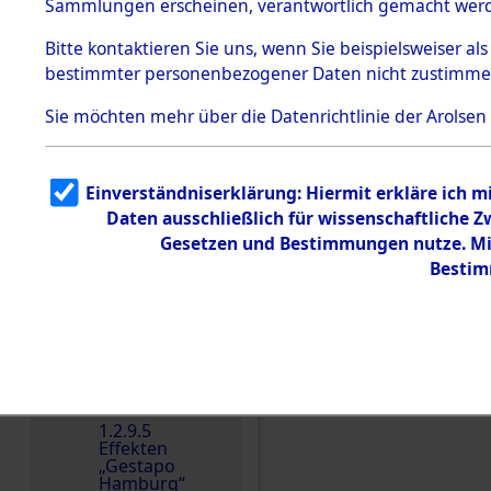
dem KZ
Sammlungen erscheinen, verantwortlich gemacht wer
Dachau
Bitte
kontaktieren
Sie uns, wenn Sie beispielsweiser al
1.2.9.2
Effekten aus
bestimmter personenbezogener Daten nicht zustimme
dem KZ
Dachau,
Sie möchten mehr über die Datenrichtlinie der Arolsen
Bayerisches
Landesentsch
ädigungsamt
1.2.9.3
Einverständniserklärung: Hiermit erkläre ich 
Effekten aus
Daten ausschließlich für wissenschaftliche
dem KZ
Neuengamm
Einen Kommentar schr
Gesetzen und Bestimmungen nutze. Mir
e
Bestim
Dokument
e
1.2.9.4
Effekten nicht
identifizierter
Eigentümer
1.2.9.5
Effekten
„Gestapo
Hamburg“