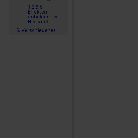
1.2.9.6
Effekten
unbekannter
Herkunft
5. Verschiedenes